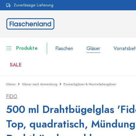
Zuverlässige Lieferung
pringen
Zur Hauptnavigation springen
Produkte
Flaschen
Gläser
Vorratsbeh
SALE
Gläser
Gläser nach Anwendung
Einmachgläser & Marmeladengläser
Flaschen
Zur Kategorie Flaschen
FIDO
Gläser
Flaschen nach Marke
500 ml Drahtbügelglas 'Fid
WECK-Flaschen
Vorratsbehälter
Top, quadratisch, Mündung
Geschirr
Flaschen nach Volumen