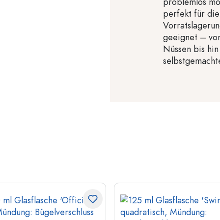
problemlos mög
perfekt für di
Vorratslagerun
geeignet – vo
Nüssen bis hi
selbstgemacht