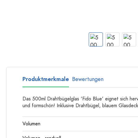
Flaschen nach Form
Ratgeber
Apothekerflaschen
Henkelflaschen
Rezepte
Langhalsflaschen
Mehrkantflaschen
Flaschenland-Rezepthefte
Flaschen nach Material
Glasflaschen
Kunststoffflaschen
Produktmerkmale
Bewertungen
Das 500ml Drahtbügelglas 'Fido Blue' eignet sich her
und formschön! Inklusive Drahtbügel, blauem Glasdec
Volumen