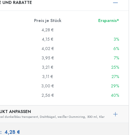
E UND RABATTE
Preis je Stück
Ersparnis*
4,28 €
4,15 €
3%
4,02 €
6%
3,95 €
7%
3,21 €
25%
3,11 €
27%
3,00 €
29%
2,56 €
40%
UKT ANPASSEN
el dunkelblau transparent, Drahtbügel, weißer Gummiring,
500 ml,
Klar
s:
4,28 €