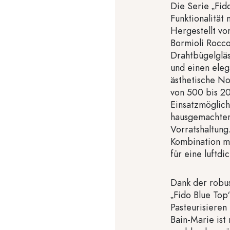
Die Serie „Fid
Funktionalität
Hergestellt vo
Bormioli Rocc
Drahtbügelglä
und einen eleg
ästhetische No
von 500 bis 20
Einsatzmöglich
hausgemachter S
Vorratshaltung
Kombination m
für eine luftdi
Dank der robus
„Fido Blue Top
Pasteurisieren
Bain-Marie ist 