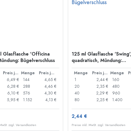
l Glasflasche 'Officina
125 ml Glasflasche 'Swing'
Mündung: Bügelverschluss
quadratisch, Mündung:
Bügelverschluss
Preis je Stück
Menge
Preis je Stück
Menge
Preis je Stück
Menge
6,49 €
144
4,65 €
1
2,44 €
160
6,28 €
288
4,46 €
20
2,35 €
480
6,10 €
576
4,30 €
40
2,29 €
960
5,95 €
1.152
4,13 €
80
2,25 €
1.400
2,44 €
 MwSt. zzgl. Versandkosten
Preise inkl. MwSt. zzgl. Versandkosten