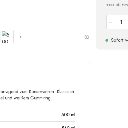
Preise inkl. MwS
Sonderform-Flaschen
Zylinderflaschen
Rundschulterflaschen
Glas- & Weinballons
Taschenflaschen
Weithalsflaschen
Sofort v
Steinzeugflaschen
Aluminiumflaschen
vorragend zum Konservieren. Klassisch
kel und weißem Gummiring.
500
ml