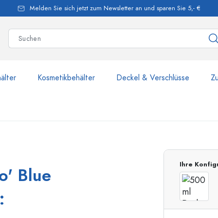
Melden Sie sich jetzt zum Newsletter an und sparen Sie 5,- €
älter
Kosmetikbehälter
Deckel & Verschlüsse
Z
mehr als 2.500 Produkte u
Ihre Konfig
o' Blue
Estal-Flaschen
: