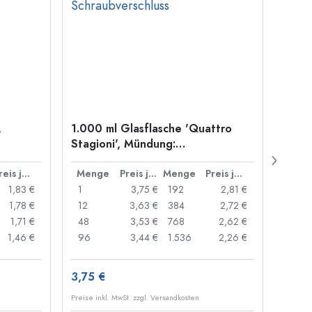
,
1.000 ml Glasflasche 'Quattro
250 m
Stagioni', Mündung:
quadr
Schraubverschluss
Bügel
Preis je Stück
Menge
Preis je Stück
Menge
Preis je Stück
Men
1,83 €
1
3,75 €
192
2,81 €
1
1,78 €
12
3,63 €
384
2,72 €
16
1,71 €
48
3,53 €
768
2,62 €
80
1,46 €
96
3,44 €
1.536
2,26 €
120
3,75 €
3,10 
Preise inkl. MwSt. zzgl. Versandkosten
Preise i