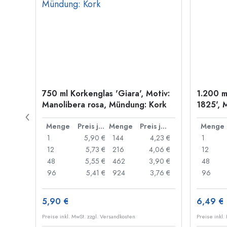
ni',
750 ml Korkenglas 'Giara', Motiv:
1.200 m
Manolibera rosa, Mündung: Kork
1825', 
Preis je Stück
Menge
Preis je Stück
Menge
Preis je Stück
Menge
,53 €
1
5,90 €
144
4,23 €
1
,41 €
12
5,73 €
216
4,06 €
12
,30 €
48
5,55 €
462
3,90 €
48
,82 €
96
5,41 €
924
3,76 €
96
5,90 €
6,49 €
Preise inkl. MwSt. zzgl. Versandkosten
Preise inkl.