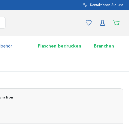
Kontaktieren Sie uns
ubehör
Flaschen bedrucken
Branchen
nd Produktvariationen
Zu den Gläsern
uration
Jetzt einkaufen