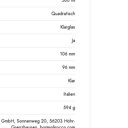
560
ml
Quadratisch
Klarglas
Ja
106
mm
96
mm
Klar
Italien
594
g
pe GmbH, Sonnenweg 20, 56203 Höhr-
Grenzhausen, bormiolirocco.com