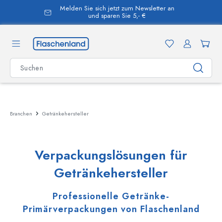
Melden Sie sich jetzt zum Newsletter an
alt springen
und sparen Sie 5,- €
Branchen
Getränkehersteller
Verpackungslösungen für
Getränkehersteller
Professionelle Getränke-
Primärverpackungen von Flaschenland