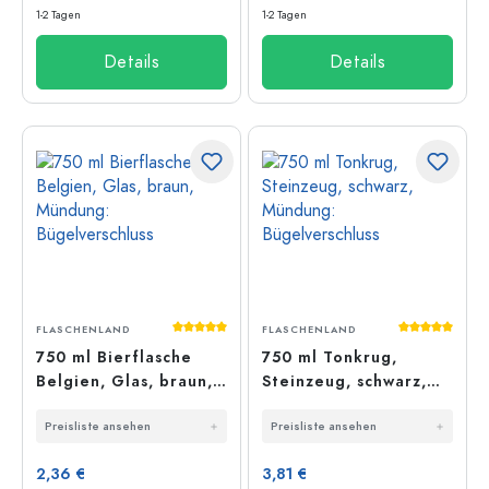
1-2 Tagen
1-2 Tagen
Details
Details
Durchschnittliche Bewertung von 5 von 5
Durchschnit
FLASCHENLAND
FLASCHENLAND
750 ml Bierflasche
750 ml Tonkrug,
Belgien, Glas, braun,
Steinzeug, schwarz,
Mündung:
Mündung:
Preisliste ansehen
Preisliste ansehen
Bügelverschluss
Bügelverschluss
2,36 €
3,81 €