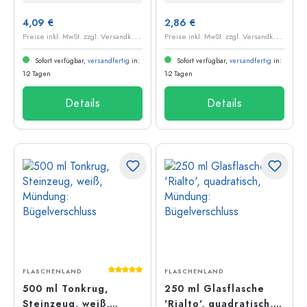
4,09 €
2,86 €
P
reise inkl. MwSt. zzgl. Versandkosten
P
reise inkl. MwSt. zzgl. Versandkosten
Sofort verfügbar,
versandfertig
in:
Sofort verfügbar,
versandfertig
in:
1-2 Tagen
1-2 Tagen
Details
Details
Durchschnittliche Bewertung von 5 von 5
FLASCHENLAND
FLASCHENLAND
500 ml Tonkrug,
250 ml Glasflasche
Steinzeug, weiß,
'Rialto', quadratisch,