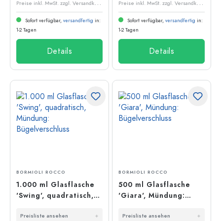
P
reise inkl. MwSt. zzgl. Versandkosten
P
reise inkl. MwSt. zzgl. Versandkosten
Sofort verfügbar,
versandfertig
in:
Sofort verfügbar,
versandfertig
in:
1-2 Tagen
1-2 Tagen
Details
Details
BORMIOLI ROCCO
BORMIOLI ROCCO
1.000 ml Glasflasche
500 ml Glasflasche
'Swing', quadratisch,
'Giara', Mündung:
Mündung:
Bügelverschluss
Preisliste ansehen
Preisliste ansehen
Bügelverschluss