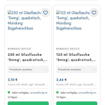
BORMIOLI ROCCO
BORMIOLI ROCCO
250 ml Glasflasche
125 ml Glasflasche
'Swing', quadratisch,
'Swing', quadratisch,
Mündung:
Mündung:
Preisliste ansehen
Preisliste ansehen
Bügelverschluss
Bügelverschluss
3,10 €
2,44 €
P
reise inkl. MwSt. zzgl. Versandkosten
P
reise inkl. MwSt. zzgl. Versandkosten
Sofort verfügbar,
versandfertig
in:
Sofort verfügbar,
versandfertig
in:
1-2 Tagen
1-2 Tagen