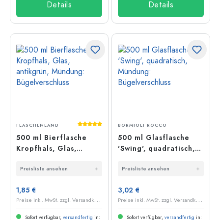
Details
Details
Durchschnittliche Bewertung von 5 von 5
FLASCHENLAND
BORMIOLI ROCCO
500 ml Bierflasche
500 ml Glasflasche
Kropfhals, Glas,
'Swing', quadratisch,
antikgrün, Mündung:
Mündung:
Preisliste ansehen
Preisliste ansehen
Bügelverschluss
Bügelverschluss
1,85 €
3,02 €
P
reise inkl. MwSt. zzgl. Versandkosten
P
reise inkl. MwSt. zzgl. Versandkosten
Sofort verfügbar,
versandfertig
in:
Sofort verfügbar,
versandfertig
in: