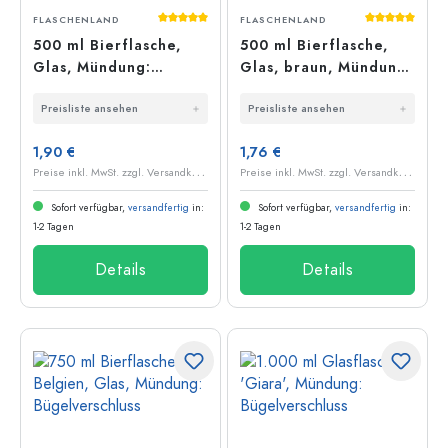
Durchschnittliche Bewertung von 5 von 5
Durchschnit
FLASCHENLAND
FLASCHENLAND
500 ml Bierflasche,
500 ml Bierflasche,
Glas, Mündung:
Glas, braun, Mündung:
Bügelverschluss
Bügelverschluss
Preisliste ansehen
Preisliste ansehen
1,90 €
1,76 €
P
reise inkl. MwSt. zzgl. Versandkosten
P
reise inkl. MwSt. zzgl. Versandkosten
Sofort verfügbar,
versandfertig
in:
Sofort verfügbar,
versandfertig
in:
1-2 Tagen
1-2 Tagen
Details
Details