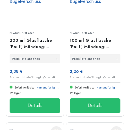
FLASCHENLAND
FLASCHENLAND
200 ml Glasflasche
100 ml Glasflasche
'Paul', Mündung:
'Paul', Mündung:
Bügelverschluss
Bügelverschluss
Preisliste ansehen
Preisliste ansehen
2,38 €
2,26 €
P
reise inkl. MwSt. zzgl. Versandkosten
P
reise inkl. MwSt. zzgl. Versandkosten
Sofort verfügbar,
versandfertig
in:
Sofort verfügbar,
versandfertig
in:
1-2 Tagen
1-2 Tagen
Details
Details