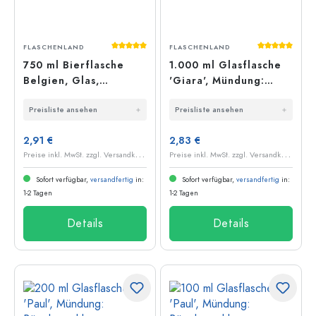
Durchschnittliche Bewertung von 5 von 5
Durchschnit
FLASCHENLAND
FLASCHENLAND
750 ml Bierflasche
1.000 ml Glasflasche
Belgien, Glas,
'Giara', Mündung:
Mündung:
Bügelverschluss
Preisliste ansehen
Preisliste ansehen
Bügelverschluss
2,91 €
2,83 €
P
reise inkl. MwSt. zzgl. Versandkosten
P
reise inkl. MwSt. zzgl. Versandkosten
Sofort verfügbar,
versandfertig
in:
Sofort verfügbar,
versandfertig
in:
1-2 Tagen
1-2 Tagen
Details
Details