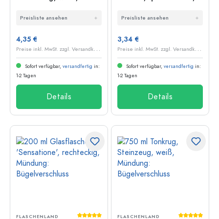
Mündung:
Mündung:
Preisliste ansehen
Preisliste ansehen
Bügelverschluss
Bügelverschluss
4,35 €
3,34 €
P
reise inkl. MwSt. zzgl. Versandkosten
P
reise inkl. MwSt. zzgl. Versandkosten
Sofort verfügbar,
versandfertig
in:
Sofort verfügbar,
versandfertig
in:
1-2 Tagen
1-2 Tagen
Details
Details
Durchschnittliche Bewertung von 5 von 5
Durchschnit
FLASCHENLAND
FLASCHENLAND