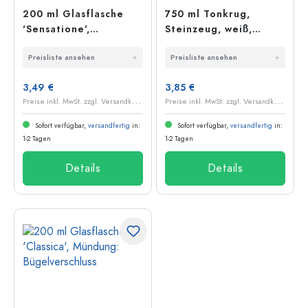
200 ml Glasflasche
750 ml Tonkrug,
'Sensatione',
Steinzeug, weiß,
rechteckig, Mündung:
Mündung:
Preisliste ansehen
Preisliste ansehen
Bügelverschluss
Bügelverschluss
3,49 €
3,85 €
P
reise inkl. MwSt. zzgl. Versandkosten
P
reise inkl. MwSt. zzgl. Versandkosten
Sofort verfügbar,
versandfertig
in:
Sofort verfügbar,
versandfertig
in:
1-2 Tagen
1-2 Tagen
Details
Details