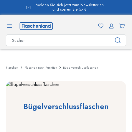
alt springen
Kontaktieren Sie uns
Flaschen
Flaschen nach Funktion
Bügelverschlussflaschen
Bügelverschlussflaschen