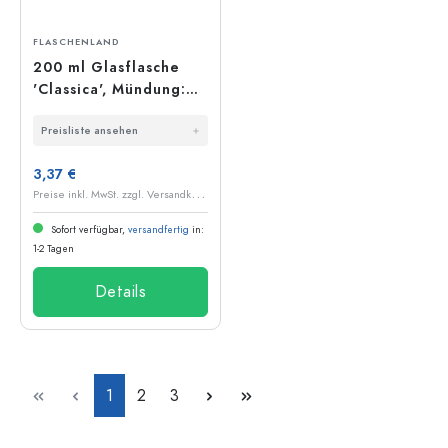
FLASCHENLAND
200 ml Glasflasche
'Classica', Mündung:
Bügelverschluss
Preisliste ansehen
3,37 €
P
reise inkl. MwSt. zzgl. Versandkosten
Sofort verfügbar,
versandfertig
in:
1-2 Tagen
Details
Seite
Seite
Seite
1
2
3