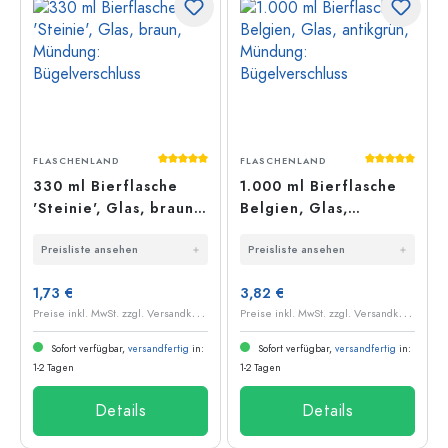
Durchschnittliche Bewertung von 5 von 5
Durchschnit
FLASCHENLAND
FLASCHENLAND
330 ml Bierflasche
1.000 ml Bierflasche
'Steinie', Glas, braun,
Belgien, Glas,
Mündung:
antikgrün, Mündung:
Preisliste ansehen
Preisliste ansehen
Bügelverschluss
Bügelverschluss
1,73 €
3,82 €
P
reise inkl. MwSt. zzgl. Versandkosten
P
reise inkl. MwSt. zzgl. Versandkosten
Sofort verfügbar,
versandfertig
in:
Sofort verfügbar,
versandfertig
in:
1-2 Tagen
1-2 Tagen
Details
Details