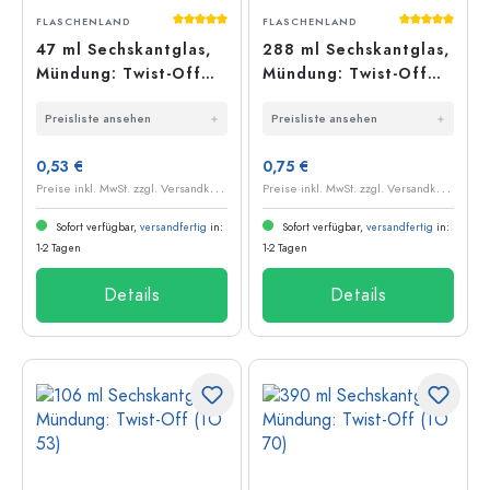
Durchschnittliche Bewertung von 5 von 5
Durchschnit
FLASCHENLAND
FLASCHENLAND
47 ml Sechskantglas,
288 ml Sechskantglas,
Mündung: Twist-Off
Mündung: Twist-Off
(TO 43)
(TO 63)
Preisliste ansehen
Preisliste ansehen
0,53 €
0,75 €
P
reise inkl. MwSt. zzgl. Versandkosten
P
reise inkl. MwSt. zzgl. Versandkosten
Sofort verfügbar,
versandfertig
in:
Sofort verfügbar,
versandfertig
in:
1-2 Tagen
1-2 Tagen
Details
Details