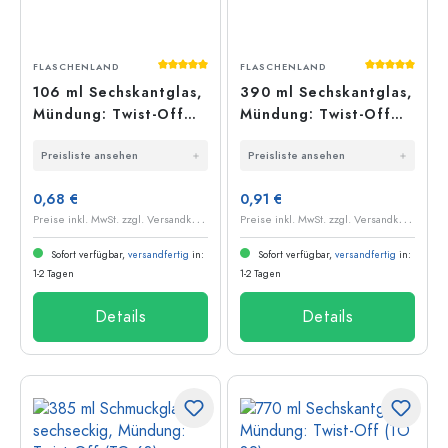
Durchschnittliche Bewertung von 5 von 5
Durchschnit
FLASCHENLAND
FLASCHENLAND
106 ml Sechskantglas,
390 ml Sechskantglas,
Mündung: Twist-Off
Mündung: Twist-Off
(TO 53)
(TO 70)
Preisliste ansehen
Preisliste ansehen
0,68 €
0,91 €
P
reise inkl. MwSt. zzgl. Versandkosten
P
reise inkl. MwSt. zzgl. Versandkosten
Sofort verfügbar,
versandfertig
in:
Sofort verfügbar,
versandfertig
in:
1-2 Tagen
1-2 Tagen
Details
Details