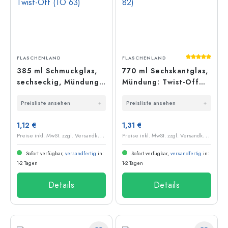
Durchschnit
FLASCHENLAND
FLASCHENLAND
385 ml Schmuckglas,
770 ml Sechskantglas,
sechseckig, Mündung:
Mündung: Twist-Off
Twist-Off (TO 63)
(TO 82)
Preisliste ansehen
Preisliste ansehen
1,12 €
1,31 €
P
reise inkl. MwSt. zzgl. Versandkosten
P
reise inkl. MwSt. zzgl. Versandkosten
Sofort verfügbar,
versandfertig
in:
Sofort verfügbar,
versandfertig
in:
1-2 Tagen
1-2 Tagen
Details
Details