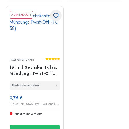
AUSVERKAUFT
Durchschnittliche Bewertung von 5 von 5
FLASCHENLAND
191 ml Sechskantglas,
Mündung: Twist-Off
(TO 58)
Preisliste ansehen
0,76 €
P
reise inkl. MwSt. zzgl. Versandkosten
Nicht mehr verfügbar