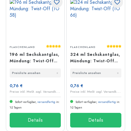
Durchschnittliche Bewertung von 5 von 5
Durchschnit
FLASCHENLAND
FLASCHENLAND
196 ml Sechskantglas,
324 ml Sechskantglas,
Mündung: Twist-Off
Mündung: Twist-Off
(TO 58)
(TO 66)
Preisliste ansehen
Preisliste ansehen
0,76 €
0,76 €
P
reise inkl. MwSt. zzgl. Versandkosten
P
reise inkl. MwSt. zzgl. Versandkosten
Sofort verfügbar,
versandfertig
in:
Sofort verfügbar,
versandfertig
in:
1-2 Tagen
1-2 Tagen
Details
Details