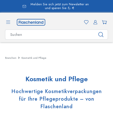
Melden Sie sich jetzt zum Newsletter an
alt springen
und sparen Sie 5,- €
Branchen
Kosmetik und Pflege
Kosmetik und Pflege
Hochwertige Kosmetikverpackungen
für Ihre Pflegeprodukte – von
Flaschenland