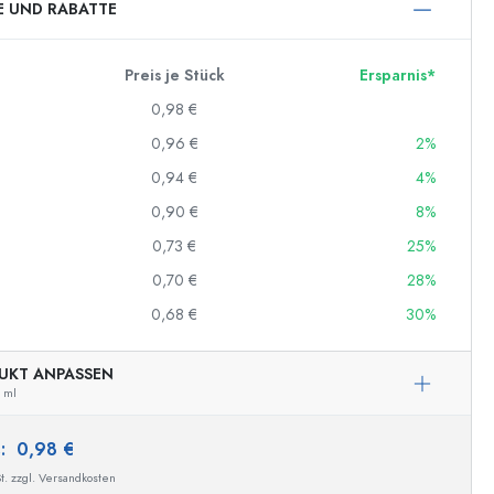
E UND RABATTE
Preis je Stück
Ersparnis*
0,98 €
0,96 €
2%
0,94 €
4%
0,90 €
8%
0,73 €
25%
0,70 €
28%
0,68 €
30%
UKT ANPASSEN
 ml
Beispielhafte Darstellung
s:
0,98 €
t. zzgl. Versandkosten