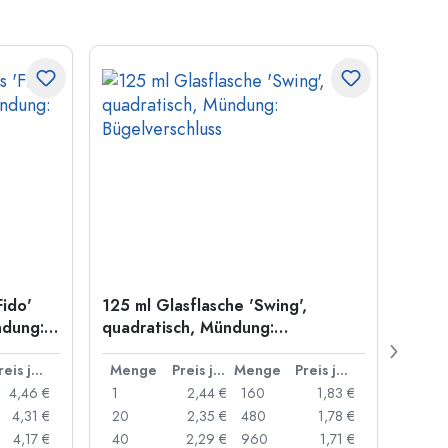
Fido'
125 ml Glasflasche 'Swing',
1.000
ndung:
quadratisch, Mündung:
Stagi
Bügelverschluss
Schra
Preis je Stück
Menge
Preis je Stück
Menge
Preis je Stück
Men
4,46 €
1
2,44 €
160
1,83 €
1
4,31 €
20
2,35 €
480
1,78 €
12
4,17 €
40
2,29 €
960
1,71 €
48