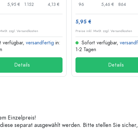
5,95 €
1.152
4,13 €
96
5,46 €
864
5,95 €
 MwSt. zzgl. Versandkosten
Preise inkl. MwSt. zzgl. Versandkosten
t verfügbar,
versandfertig
in:
Sofort verfügbar,
versandf
n
1-2 Tagen
Details
Details
em Einzelpreis!
iese separat ausgewählt werden. Bitte stellen Sie sicher