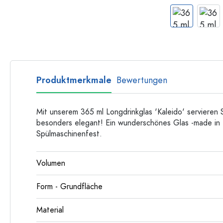
Flaschen nach Form
Ratgeber
Apothekerflaschen
Henkelflaschen
Rezepte
Langhalsflaschen
Mehrkantflaschen
Flaschenland-Rezepthefte
Produktmerkmale
Bewertungen
Flaschen nach Material
Glasflaschen
Kunststoffflaschen
Mit unserem 365 ml Longdrinkglas 'Kaleido' servieren 
besonders elegant! Ein wunderschönes Glas -made in It
Spülmaschinenfest.
Volumen
Form - Grundfläche
Material