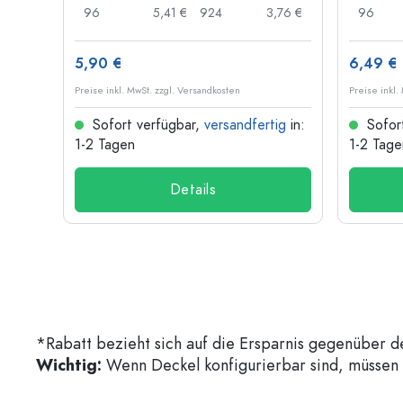
,38 €
96
5,41 €
924
3,76 €
96
5,90 €
6,49 €
Preise inkl. MwSt. zzgl. Versandkosten
Preise inkl.
ig
in:
Sofort verfügbar,
versandfertig
in:
Sofor
1-2 Tagen
1-2 Tage
Details
*Rabatt bezieht sich auf die Ersparnis gegenüber d
Wichtig:
Wenn Deckel konfigurierbar sind, müssen d