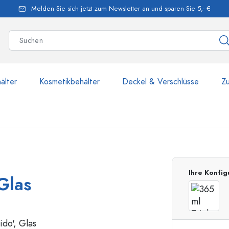
Melden Sie sich jetzt zum Newsletter an und sparen Sie 5,- €
älter
Kosmetikbehälter
Deckel & Verschlüsse
Z
mehr als 2.500 Produkte u
Ihre Konfig
Glas
Estal-Flaschen