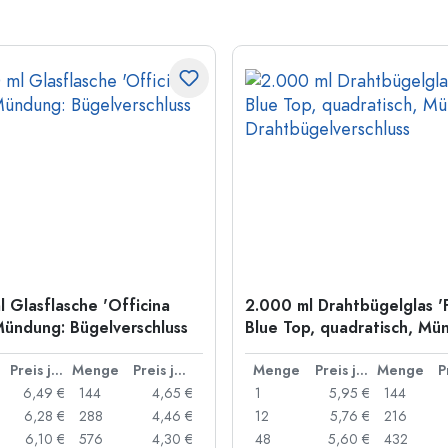
l Glasflasche 'Officina
2.000 ml Drahtbügelglas '
Mündung: Bügelverschluss
Blue Top, quadratisch, Mü
Drahtbügelverschluss
Preis je Stück
Menge
Preis je Stück
Menge
Preis je Stück
Menge
6,49 €
144
4,65 €
1
5,95 €
144
6,28 €
288
4,46 €
12
5,76 €
216
6,10 €
576
4,30 €
48
5,60 €
432