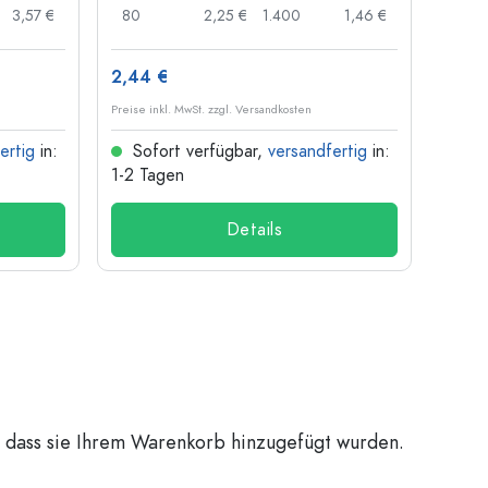
3,57 €
80
2,25 €
1.400
1,46 €
96
2,44 €
3,75 
Preise inkl. MwSt. zzgl. Versandkosten
Preise i
ertig
in:
Sofort verfügbar,
versandfertig
in:
Sof
1-2 Tagen
1-2 T
Details
, dass sie Ihrem Warenkorb hinzugefügt wurden.