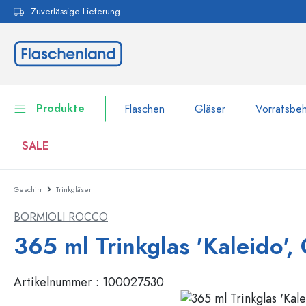
Zuverlässige Lieferung
pringen
Zur Hauptnavigation springen
Produkte
Flaschen
Gläser
Vorratsbeh
SALE
Geschirr
Trinkgläser
Flaschen
Zur Kategorie Flaschen
BORMIOLI ROCCO
Gläser
Flaschen nach Marke
365 ml Trinkglas 'Kaleido', 
WECK-Flaschen
Vorratsbehälter
Artikelnummer :
100027530
Geschirr
Flaschen nach Volumen