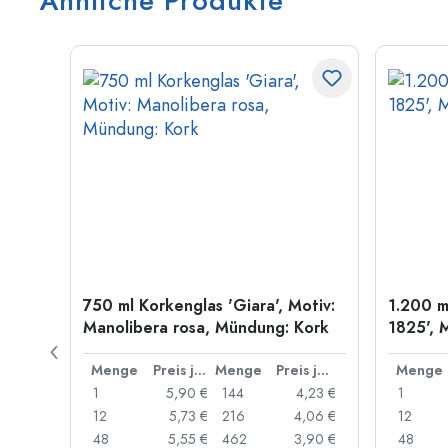
Ähnliche Produkte
las
750 ml Korkenglas 'Giara', Motiv:
1.200 m
Manolibera rosa, Mündung: Kork
1825', 
Preis je Stück
Menge
Preis je Stück
Menge
Preis je Stück
Menge
,23 €
1
5,90 €
144
4,23 €
1
,92 €
12
5,73 €
216
4,06 €
12
,62 €
48
5,55 €
462
3,90 €
48