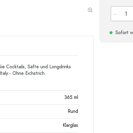
Sonderform-Flaschen
Zylinderflaschen
Rundschulterflaschen
Glas- & Weinballons
Taschenflaschen
Sofort v
Weithalsflaschen
Steinzeugflaschen
Aluminiumflaschen
Sie Cocktails, Säfte und Longdrinks
aly - Ohne Eichstrich.
365
ml
Rund
Klarglas