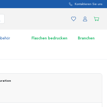
Kontaktieren Sie uns
ubehör
Flaschen bedrucken
Branchen
nd Produktvariationen
Zu den Gläsern
uration
Jetzt einkaufen