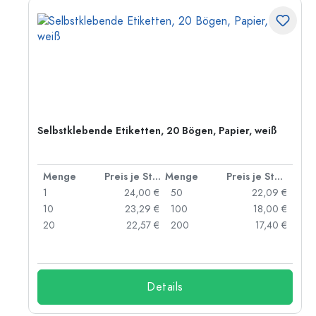
Selbstklebende Etiketten, 20 Bögen, Papier, weiß
 Stück
Menge
Preis je Stück
Menge
Preis je Stück
 €
1
24,00 €
50
22,09 €
 €
10
23,29 €
100
18,00 €
 €
20
22,57 €
200
17,40 €
Details