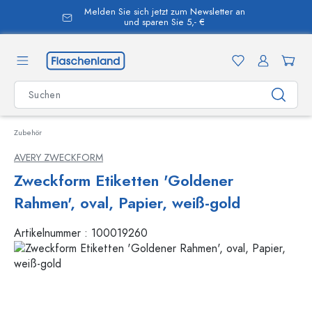
Melden Sie sich jetzt zum Newsletter an
alt springen
und sparen Sie 5,- €
Zubehör
AVERY ZWECKFORM
Zweckform Etiketten 'Goldener
Rahmen', oval, Papier, weiß-gold
Artikelnummer :
100019260