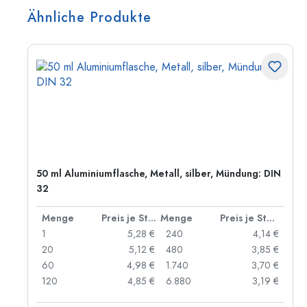
Ähnliche Produkte
50 ml Aluminiumflasche, Metall, silber, Mündung: DIN
32
 Stück
Menge
Preis je Stück
Menge
Preis je Stück
 €
1
5,28 €
240
4,14 €
 €
20
5,12 €
480
3,85 €
 €
60
4,98 €
1.740
3,70 €
 €
120
4,85 €
6.880
3,19 €