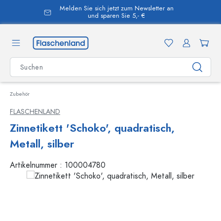
Melden Sie sich jetzt zum Newsletter an
alt springen
und sparen Sie 5,- €
Zubehör
FLASCHENLAND
Zinnetikett 'Schoko', quadratisch,
Metall, silber
Artikelnummer :
100004780