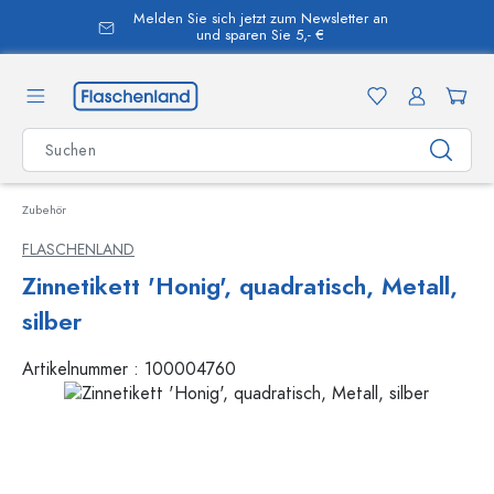
Melden Sie sich jetzt zum Newsletter an
alt springen
und sparen Sie 5,- €
Zubehör
FLASCHENLAND
Zinnetikett 'Honig', quadratisch, Metall,
silber
Artikelnummer :
100004760