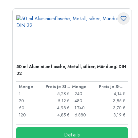
50 ml Aluminiumflasche, Metall, silber, Mündung: DIN
32
 Stück
Menge
Preis je Stück
Menge
Preis je Stück
 €
1
5,28 €
240
4,14 €
 €
20
5,12 €
480
3,85 €
 €
60
4,98 €
1.740
3,70 €
 €
120
4,85 €
6.880
3,19 €
Details