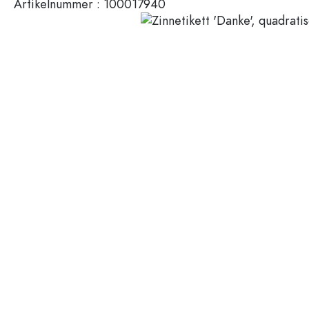
Artikelnummer :
100017940
Miniaturflaschen
Kosmetikbehälter
100 ml Flaschen
200 ml Flaschen
Kunststoffbehälter
Deckel & Verschlüsse
Flaschen nach Funktion
Pipettenflaschen
Zubehör
Bügelverschlussflaschen
Marken
Flaschen nach Anwendung
Flaschen bedrucken
Essig- & Ölflaschen
Weinflaschen
Branchen
Bierflaschen
Trinkflaschen
SALE
Medizinflaschen
Milchflaschen
Bedruckbare Gläser und Flaschen
Spirituosenflaschen
Neuheiten