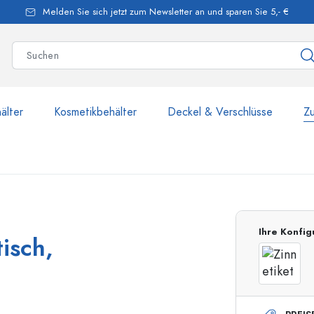
Melden Sie sich jetzt zum Newsletter an und sparen Sie 5,- €
älter
Kosmetikbehälter
Deckel & Verschlüsse
Z
mehr als 2.500 Produkte u
Ihre Konfig
isch,
Estal-Flaschen