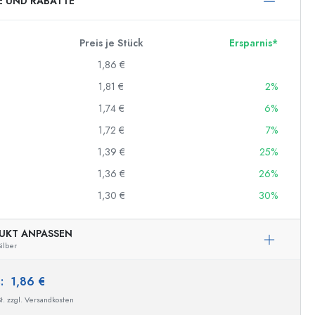
E UND RABATTE
Preis je Stück
Ersparnis*
1,86 €
1,81 €
2%
1,74 €
6%
1,72 €
7%
1,39 €
25%
1,36 €
26%
1,30 €
30%
UKT ANPASSEN
ilber
s:
1,86 €
t. zzgl. Versandkosten