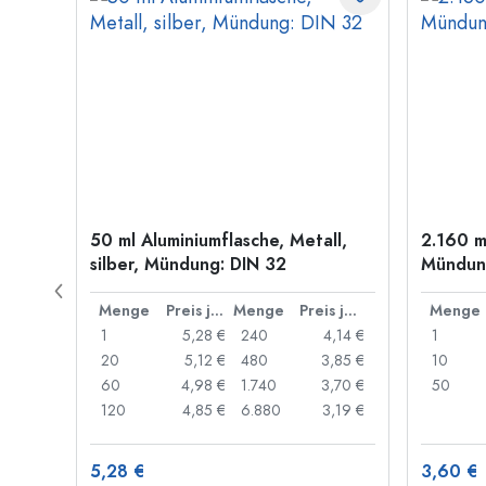
50 ml Aluminiumflasche, Metall,
2.160 m
g: PP
silber, Mündung: DIN 32
Mündung
Preis je Stück
Menge
Preis je Stück
Menge
Preis je Stück
Menge
,89 €
1
5,28 €
240
4,14 €
1
,85 €
20
5,12 €
480
3,85 €
10
,82 €
60
4,98 €
1.740
3,70 €
50
,71 €
120
4,85 €
6.880
3,19 €
5,28 €
3,60 €