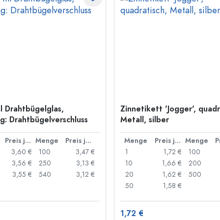
l Drahtbügelglas,
Zinnetikett 'Jogger', quadr
: Drahtbügelverschluss
Metall, silber
Preis je Stück
Menge
Preis je Stück
Menge
Preis je Stück
Menge
3,60 €
100
3,47 €
1
1,72 €
100
3,56 €
250
3,13 €
10
1,66 €
200
3,55 €
540
3,12 €
20
1,62 €
500
50
1,58 €
1,72 €