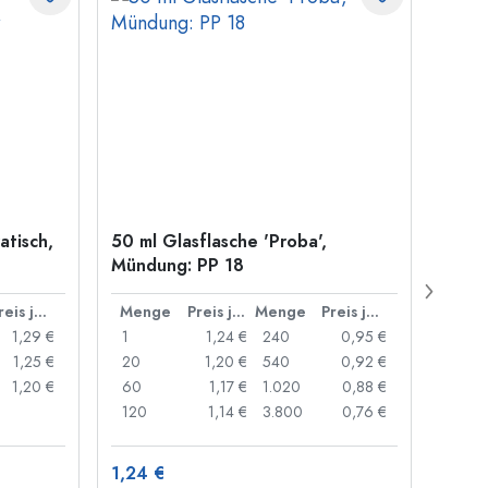
atisch,
50 ml Glasflasche 'Proba',
500 m
Mündung: PP 18
Carré
Münd
Preis je Stück
Menge
Preis je Stück
Menge
Preis je Stück
Men
1,29 €
1
1,24 €
240
0,95 €
1
1,25 €
20
1,20 €
540
0,92 €
24
1,20 €
60
1,17 €
1.020
0,88 €
72
120
1,14 €
3.800
0,76 €
120
1,24 €
1,30 