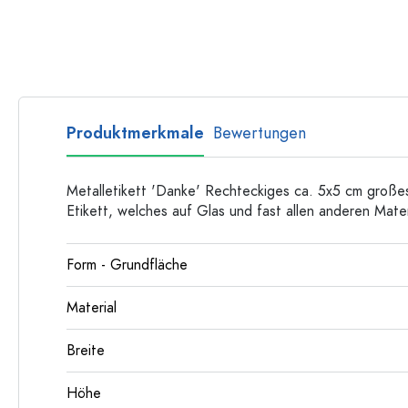
Flaschen nach Form
Ratgeber
Apothekerflaschen
Henkelflaschen
Rezepte
Langhalsflaschen
Mehrkantflaschen
Flaschenland-Rezepthefte
Produktmerkmale
Bewertungen
Flaschen nach Material
Glasflaschen
Metalletikett 'Danke' Rechteckiges ca. 5x5 cm große
Kunststoffflaschen
Etikett, welches auf Glas und fast allen anderen Mater
Form - Grundfläche
Material
Breite
Höhe