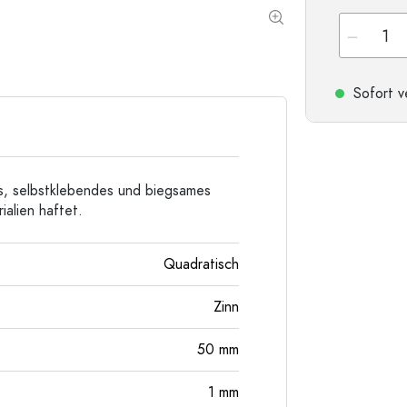
Sonderform-Flaschen
Zylinderflaschen
Rundschulterflaschen
Glas- & Weinballons
Taschenflaschen
Sofort v
Weithalsflaschen
Steinzeugflaschen
s, selbstklebendes und biegsames
Aluminiumflaschen
ialien haftet.
Quadratisch
Zinn
50
mm
1
mm