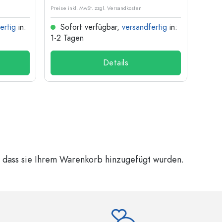
Preise inkl. MwSt. zzgl. Versandkosten
Preise i
ertig
in:
Sofort verfügbar,
versandfertig
in:
Sof
1-2 Tagen
1-2 T
Details
, dass sie Ihrem Warenkorb hinzugefügt wurden.