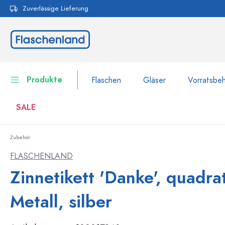
Zuverlässige Lieferung
pringen
Zur Hauptnavigation springen
Produkte
Flaschen
Gläser
Vorratsbeh
SALE
Zubehör
Flaschen
Zur Kategorie Flaschen
FLASCHENLAND
Gläser
Zinnetikett 'Danke', quadrat
Flaschen nach Marke
WECK-Flaschen
Vorratsbehälter
Metall, silber
Geschirr
Flaschen nach Volumen