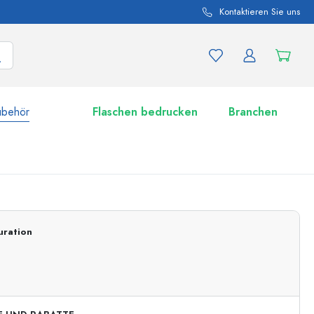
Kontaktieren Sie uns
ubehör
Flaschen bedrucken
Branchen
nd Produktvariationen
Zu den Gläsern
uration
Jetzt einkaufen