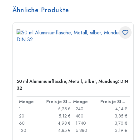
Ähnliche Produkte
50 ml Aluminiumflasche, Metall, silber, Mündung: DIN
32
 Stück
Menge
Preis je Stück
Menge
Preis je Stück
 €
1
5,28 €
240
4,14 €
 €
20
5,12 €
480
3,85 €
 €
60
4,98 €
1.740
3,70 €
 €
120
4,85 €
6.880
3,19 €