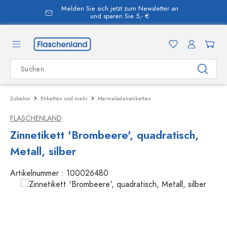
Melden Sie sich jetzt zum Newsletter an
alt springen
und sparen Sie 5,- €
Zubehör
Etiketten und mehr
Marmeladenetiketten
FLASCHENLAND
Zinnetikett 'Brombeere', quadratisch,
Metall, silber
Artikelnummer :
100026480