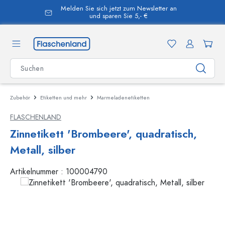
Melden Sie sich jetzt zum Newsletter an
alt springen
und sparen Sie 5,- €
Zubehör
Etiketten und mehr
Marmeladenetiketten
FLASCHENLAND
Zinnetikett 'Brombeere', quadratisch,
Metall, silber
Artikelnummer :
100004790