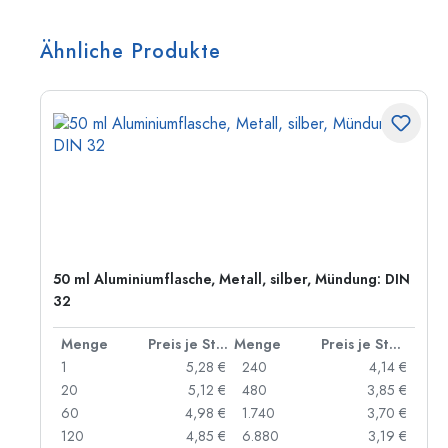
Ähnliche Produkte
50 ml Aluminiumflasche, Metall, silber, Mündung: DIN
32
 Stück
Menge
Preis je Stück
Menge
Preis je Stück
 €
1
5,28 €
240
4,14 €
 €
20
5,12 €
480
3,85 €
 €
60
4,98 €
1.740
3,70 €
 €
120
4,85 €
6.880
3,19 €