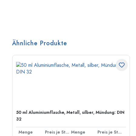
Ähnliche Produkte
50 ml Aluminiumflasche, Metall, silber, Mündung: DIN
32
 Stück
Menge
Preis je Stück
Menge
Preis je Stück