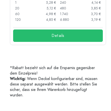
 €
1
5,28 €
240
4,14 €
 €
20
5,12 €
480
3,85 €
 €
60
4,98 €
1.740
3,70 €
 €
120
4,85 €
6.880
3,19 €
Details
*Rabatt bezieht sich auf die Ersparnis gegenüber
dem Einzelpreis!
Wichtig:
Wenn Deckel konfigurierbar sind, müssen
diese separat ausgewählt werden. Bitte stellen Sie
sicher, dass sie Ihrem Warenkorb hinzugefügt
wurden.