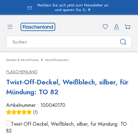
Melden Sie sich jetzt zum Newsletter an
alt springen
und sparen Sie 5,- €
Deckel & Verschlüsse
Verschlussarten
FLASCHENLAND
Twist-Off-Deckel, Weißblech, silber, für
Mündung: TO 82
Artikelnummer :
100040170
(1)
Durchschnittliche Bewertung von 5 von 5 Sternen