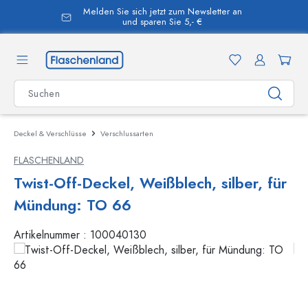
Melden Sie sich jetzt zum Newsletter an
alt springen
und sparen Sie 5,- €
Deckel & Verschlüsse
Verschlussarten
FLASCHENLAND
Twist-Off-Deckel, Weißblech, silber, für
Mündung: TO 66
Artikelnummer :
100040130