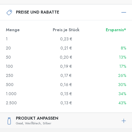
PREISE UND RABATTE
Menge
Preis je Stück
Ersparnis*
1
0,23 €
20
0,21 €
8%
50
0,20 €
13%
100
0,19 €
17%
250
0,17 €
26%
500
0,16 €
30%
1.000
0,15 €
34%
2.500
0,13 €
43%
PRODUKT ANPASSEN
Good,
Weißblech,
Silber