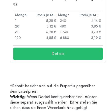
32
 Stück
Menge
Preis je Stück
Menge
Preis je Stück
 €
1
5,28 €
240
4,14 €
 €
20
5,12 €
480
3,85 €
 €
60
4,98 €
1.740
3,70 €
 €
120
4,85 €
6.880
3,19 €
Details
*Rabatt bezieht sich auf die Ersparnis gegenüber
dem Einzelpreis!
Wichtig:
Wenn Deckel konfigurierbar sind, müssen
diese separat ausgewählt werden. Bitte stellen Sie
sicher, dass sie Ihrem Warenkorb hinzugefügt