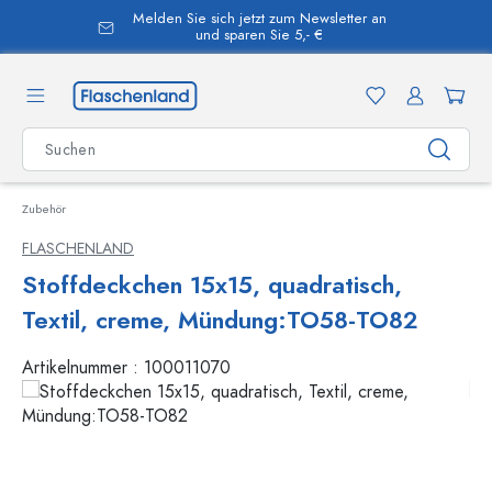
Melden Sie sich jetzt zum Newsletter an
alt springen
und sparen Sie 5,- €
Zubehör
FLASCHENLAND
Stoffdeckchen 15x15, quadratisch,
Textil, creme, Mündung:TO58-TO82
Artikelnummer :
100011070