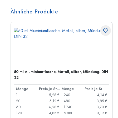
Ähnliche Produkte
50 ml Aluminiumflasche, Metall, silber, Mündung: DIN
32
 Stück
Menge
Preis je Stück
Menge
Preis je Stück
 €
1
5,28 €
240
4,14 €
 €
20
5,12 €
480
3,85 €
 €
60
4,98 €
1.740
3,70 €
 €
120
4,85 €
6.880
3,19 €