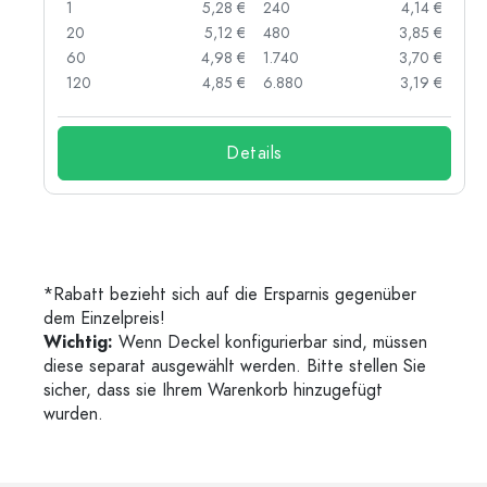
 €
1
5,28 €
240
4,14 €
 €
20
5,12 €
480
3,85 €
 €
60
4,98 €
1.740
3,70 €
 €
120
4,85 €
6.880
3,19 €
Details
*Rabatt bezieht sich auf die Ersparnis gegenüber
dem Einzelpreis!
Wichtig:
Wenn Deckel konfigurierbar sind, müssen
diese separat ausgewählt werden. Bitte stellen Sie
sicher, dass sie Ihrem Warenkorb hinzugefügt
wurden.