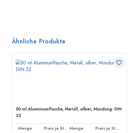
Ähnliche Produkte
50 ml Aluminiumflasche, Metall, silber, Mündung: DIN
32
 Stück
Menge
Preis je Stück
Menge
Preis je Stück