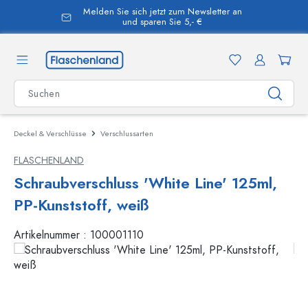
Melden Sie sich jetzt zum Newsletter an
alt springen
und sparen Sie 5,- €
Deckel & Verschlüsse
Verschlussarten
FLASCHENLAND
Schraubverschluss 'White Line' 125ml,
PP-Kunststoff, weiß
Artikelnummer :
100001110