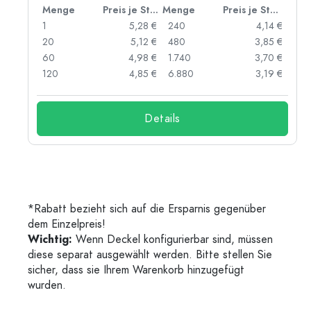
 Stück
Menge
Preis je Stück
Menge
Preis je Stück
 €
1
5,28 €
240
4,14 €
 €
20
5,12 €
480
3,85 €
 €
60
4,98 €
1.740
3,70 €
 €
120
4,85 €
6.880
3,19 €
Details
*Rabatt bezieht sich auf die Ersparnis gegenüber
dem Einzelpreis!
Wichtig:
Wenn Deckel konfigurierbar sind, müssen
diese separat ausgewählt werden. Bitte stellen Sie
sicher, dass sie Ihrem Warenkorb hinzugefügt
wurden.