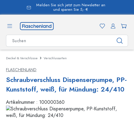
Melden Sie sich jetzt zum Newsletter an
alt springen
und sparen Sie 5,- €
Deckel & Verschlüsse
Verschlussarten
FLASCHENLAND
Schraubverschluss Dispenserpumpe, PP-
Kunststoff, weiß, für Mündung: 24/410
Artikelnummer :
100000360