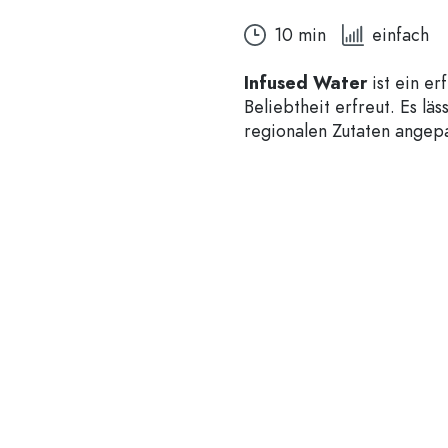
250 ml Flaschen
750 ml Flaschen
10 min
einfach
500 ml Flaschen
1000 ml Flaschen
700 ml Flaschen
Infused Water
ist ein er
Beliebtheit erfreut. Es läs
regionalen Zutaten angep
Spenderflaschen
Airless Dispenser
Sprühflaschen
Roll-on Flaschen
Likörflaschen
Flaschen mit Motiv
Saftflaschen
Ginflaschen
Parfumflakons
Weihnachtsflaschen
Nagellackflaschen
Valentinstag
Miniatur-/Sampleflaschen
Dekorative Flaschen
Quetschflaschen
Einmachflaschen