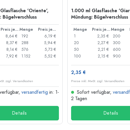
Glasflasche 'Oriente',
1.000 ml Glasflasche 'Giar
 Bügelverschluss
Mündung: Bügelverschluss
Preis je Stück
Menge
Preis je Stück
Menge
Preis je Stück
Menge
8,64 €
192
6,19 €
1
2,35 €
200
8,37 €
288
5,94 €
20
2,27 €
300
8,14 €
576
5,73 €
50
2,21 €
600
7,92 €
1.152
5,52 €
100
2,15 €
900
2,35 €
wSt. zzgl. Versandkosten
Preise inkl. MwSt. zzgl. Versandkosten
verfügbar,
versandfertig
in: 1-
Sofort verfügbar,
versandf
2 Tagen
Details
Details