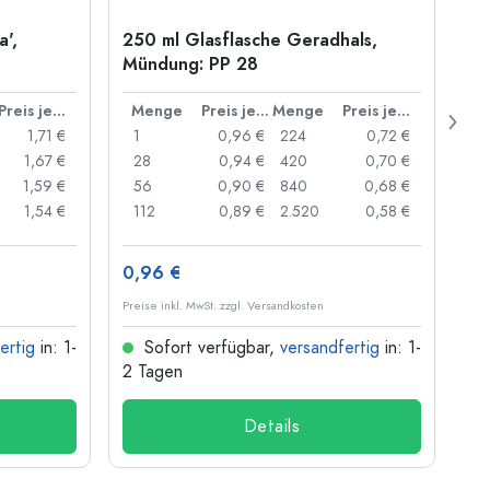
a',
250 ml Glasflasche Geradhals,
1.
Mündung: PP 28
ze
Bü
Preis je Stück
Menge
Preis je Stück
Menge
Preis je Stück
M
1,71 €
1
0,96 €
224
0,72 €
1
1,67 €
28
0,94 €
420
0,70 €
2
1,59 €
56
0,90 €
840
0,68 €
5
1,54 €
112
0,89 €
2.520
0,58 €
1
0,96 €
3,
Preise inkl. MwSt. zzgl. Versandkosten
Prei
ertig
in: 1-
Sofort verfügbar,
versandfertig
in: 1-
2 Tagen
2 
Details