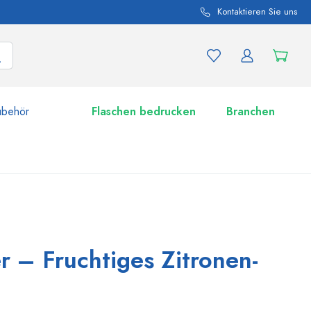
Kontaktieren Sie uns
ubehör
Flaschen bedrucken
Branchen
nd Produktvariationen
Zu den Gläsern
Jetzt einkaufen
r – Fruchtiges Zitronen-