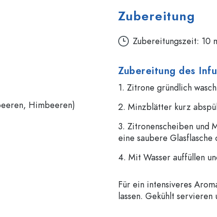
Zubereitung
Sonderform-Flaschen
Zylinderflaschen
Rundschulterflaschen
Glas- & Weinballons
Zubereitungszeit: 10 
Taschenflaschen
Weithalsflaschen
Zubereitung des Inf
1. Zitrone gründlich wasc
Steinzeugflaschen
dbeeren, Himbeeren)
2. Minzblätter kurz abspü
Aluminiumflaschen
3. Zitronenscheiben und 
eine saubere Glasflasche
4. Mit Wasser auffüllen u
Für ein intensiveres Arom
lassen. Gekühlt servieren