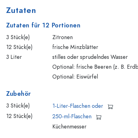
Flaschen nach Form
Zutaten
Ratgeber
Apothekerflaschen
Henkelflaschen
Zutaten für 12 Portionen
Rezepte
Langhalsflaschen
Mehrkantflaschen
3 Stück(e)
Zitronen
Flaschenland-Rezepthefte
12 Stück(e)
frische Minzblätter
Flaschen nach Material
3 Liter
stilles oder sprudelndes Wasser
Glasflaschen
Optional: frische Beeren (z. B. Er
Kunststoffflaschen
Optional: Eiswürfel
Zubehör
3 Stück(e)
1-Liter-Flaschen oder
12 Stück(e)
250-ml-Flaschen
Küchenmesser