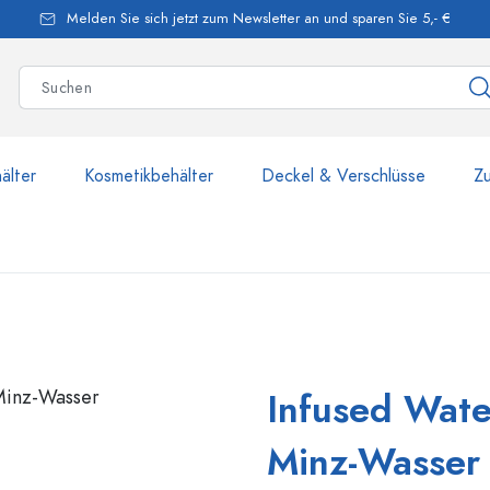
Melden Sie sich jetzt zum Newsletter an und sparen Sie 5,- €
älter
Kosmetikbehälter
Deckel & Verschlüsse
Z
mehr als 2.500 Produkte u
Infused Wate
Estal-Flaschen
Minz-Wasser