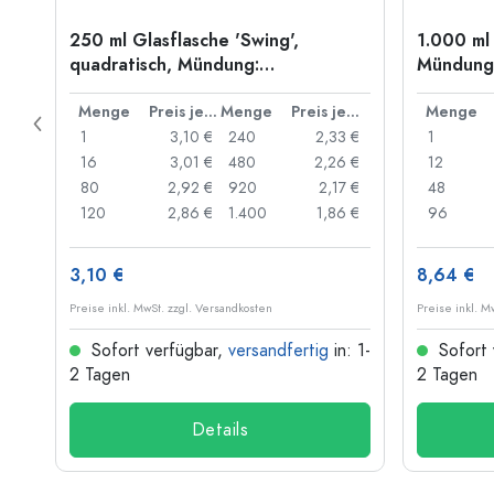
250 ml Glasflasche 'Swing',
1.000 ml 
quadratisch, Mündung:
Mündung:
Bügelverschluss
reis je Stück
Menge
Preis je Stück
Menge
Preis je Stück
Menge
 €
1
3,10 €
240
2,33 €
1
 €
16
3,01 €
480
2,26 €
12
 €
80
2,92 €
920
2,17 €
48
 €
120
2,86 €
1.400
1,86 €
96
3,10 €
8,64 €
Preise inkl. MwSt. zzgl. Versandkosten
Preise inkl. M
: 1-
Sofort verfügbar,
versandfertig
in: 1-
Sofort 
2 Tagen
2 Tagen
Details