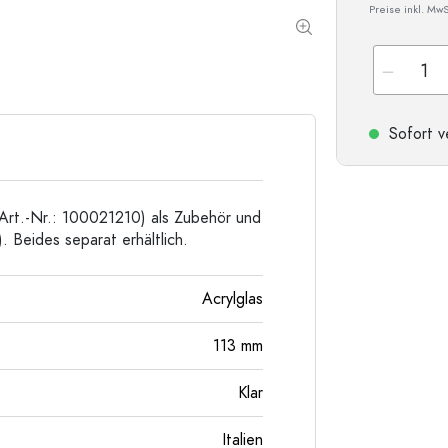
Preise inkl. MwS
Sonderform-Flaschen
Zylinderflaschen
Rundschulterflaschen
Glas- & Weinballons
Taschenflaschen
Weithalsflaschen
Sofort v
Steinzeugflaschen
(Art.-Nr.: 100021210) als Zubehör und
Aluminiumflaschen
. Beides separat erhältlich.
Acrylglas
113
mm
Klar
Italien