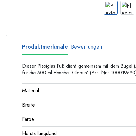
Flaschen nach Form
Ratgeber
Apothekerflaschen
Henkelflaschen
Rezepte
Langhalsflaschen
Mehrkantflaschen
Flaschenland-Rezepthefte
Produktmerkmale
Bewertungen
Flaschen nach Material
Glasflaschen
Dieser Plexiglas-Fuß dient gemeinsam mit dem Bügel 
Kunststoffflaschen
für die 500 ml Flasche 'Globus' (Art.-Nr.: 100019690)
Material
Breite
Farbe
Herstellungsland