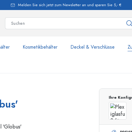
Melden Sie sich jetzt zum Newsletter an und sparen Sie 5,- €
älter
Kosmetikbehälter
Deckel & Verschlüsse
Z
mehr als 2.500 Produkte u
Ihre Konfig
bus'
Estal-Flaschen