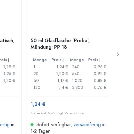
atisch,
50 ml Glasflasche 'Proba',
Kronk
Mündung: PP 18
29 m
Preis je Stück
Menge
Preis je Stück
Menge
Preis je Stück
Men
1,29 €
1
1,24 €
240
0,95 €
1
1,25 €
20
1,20 €
540
0,92 €
20
1,20 €
60
1,17 €
1.020
0,88 €
50
120
1,14 €
3.800
0,76 €
100
1,24 €
9,92
Preise inkl. MwSt. zzgl. Versandkosten
Preise i
ertig
in:
Sofort verfügbar,
versandfertig
in:
Sof
1-2 Tagen
1-2 T