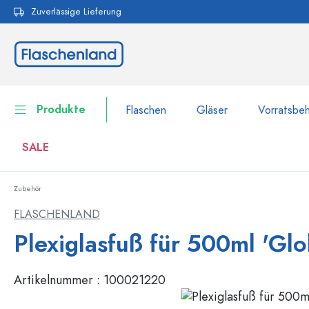
Zuverlässige Lieferung
pringen
Zur Hauptnavigation springen
Produkte
Flaschen
Gläser
Vorratsbeh
SALE
Zubehör
Flaschen
Zur Kategorie Flaschen
FLASCHENLAND
Gläser
Plexiglasfuß für 500ml 'Glo
Flaschen nach Marke
WECK-Flaschen
Vorratsbehälter
Artikelnummer :
100021220
Geschirr
Flaschen nach Volumen