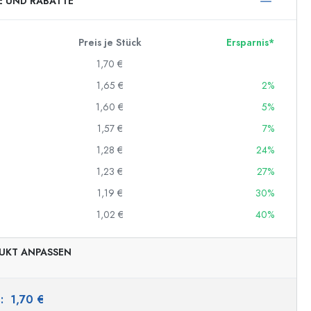
E UND RABATTE
Preis je Stück
Ersparnis*
1,70 €
1,65 €
2%
1,60 €
5%
1,57 €
7%
1,28 €
24%
1,23 €
27%
1,19 €
30%
1,02 €
40%
UKT ANPASSEN
s:
1,70 €