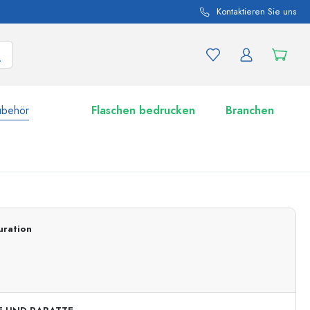
Kontaktieren Sie uns
ubehör
Flaschen bedrucken
Branchen
nd Produktvariationen
Zu den Gläsern
uration
Jetzt einkaufen