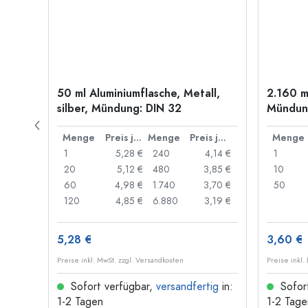
old
50 ml Aluminiumflasche, Metall,
2.160 m
silber, Mündung: DIN 32
Mündung
Preis je Stück
Menge
Preis je Stück
Menge
Preis je Stück
Menge
,06 €
1
5,28 €
240
4,14 €
1
,05 €
20
5,12 €
480
3,85 €
10
,04 €
60
4,98 €
1.740
3,70 €
50
,03 €
120
4,85 €
6.880
3,19 €
5,28 €
3,60 €
Preise inkl. MwSt. zzgl. Versandkosten
Preise inkl.
ig
in:
Sofort verfügbar,
versandfertig
in:
Sofor
1-2 Tagen
1-2 Tage