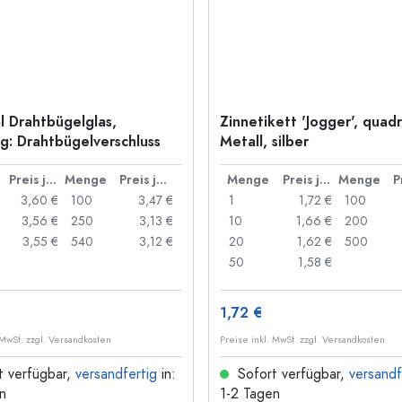
l Drahtbügelglas,
Zinnetikett 'Jogger', quadr
: Drahtbügelverschluss
Metall, silber
Preis je Stück
Menge
Preis je Stück
Menge
Preis je Stück
Menge
3,60 €
100
3,47 €
1
1,72 €
100
3,56 €
250
3,13 €
10
1,66 €
200
3,55 €
540
3,12 €
20
1,62 €
500
50
1,58 €
1,72 €
 MwSt. zzgl. Versandkosten
Preise inkl. MwSt. zzgl. Versandkosten
t verfügbar,
versandfertig
in:
Sofort verfügbar,
versandf
n
1-2 Tagen