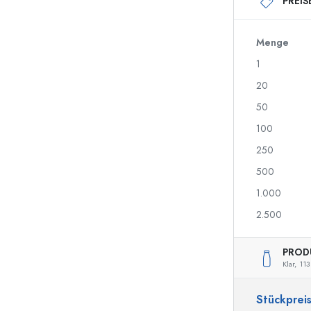
PREIS
250 ml Flaschen
750 ml Flaschen
500 ml Flaschen
1000 ml Flaschen
700 ml Flaschen
Menge
1
20
Spenderflaschen
Airless Dispenser
50
Sprühflaschen
Roll-on Flaschen
100
250
500
Likörflaschen
Flaschen mit Motiv
1.000
Saftflaschen
Ginflaschen
Parfumflakons
Weihnachtsflaschen
2.500
Nagellackflaschen
Valentinstag
Miniatur-/Sampleflaschen
Dekorative Flaschen
PROD
Quetschflaschen
Klar,
113
Einmachflaschen
Stückprei