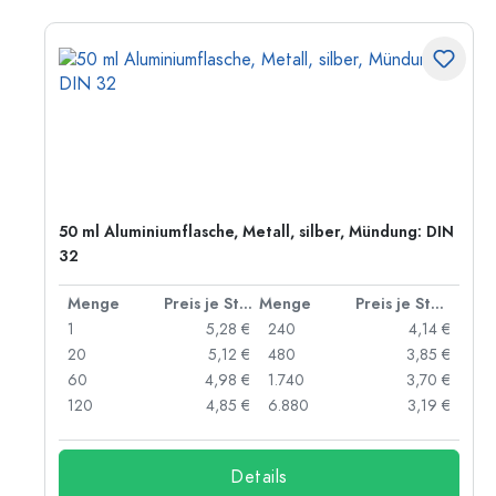
50 ml Aluminiumflasche, Metall, silber, Mündung: DIN
32
 Stück
Menge
Preis je Stück
Menge
Preis je Stück
 €
1
5,28 €
240
4,14 €
 €
20
5,12 €
480
3,85 €
 €
60
4,98 €
1.740
3,70 €
 €
120
4,85 €
6.880
3,19 €
Details