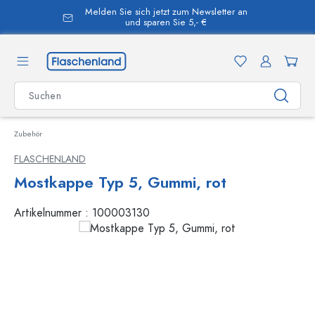
Melden Sie sich jetzt zum Newsletter an
alt springen
und sparen Sie 5,- €
Zubehör
FLASCHENLAND
Mostkappe Typ 5, Gummi, rot
Artikelnummer :
100003130