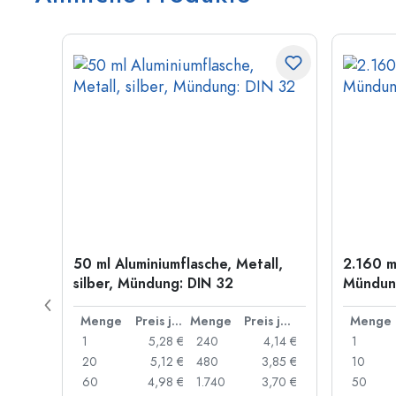
50 ml Aluminiumflasche, Metall,
2.160 m
g: PP
silber, Mündung: DIN 32
Mündung
Preis je Stück
Menge
Preis je Stück
Menge
Preis je Stück
Menge
,89 €
1
5,28 €
240
4,14 €
1
,85 €
20
5,12 €
480
3,85 €
10
,82 €
60
4,98 €
1.740
3,70 €
50