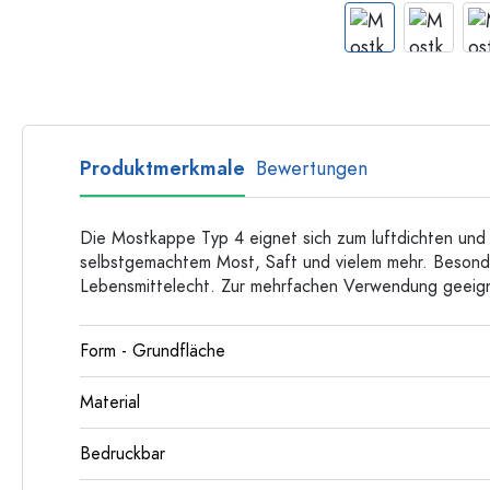
Flaschen nach Form
Ratgeber
Apothekerflaschen
Henkelflaschen
Rezepte
Langhalsflaschen
Mehrkantflaschen
Flaschenland-Rezepthefte
Produktmerkmale
Bewertungen
Flaschen nach Material
Glasflaschen
Die Mostkappe Typ 4 eignet sich zum luftdichten und
Kunststoffflaschen
selbstgemachtem Most, Saft und vielem mehr. Besonde
Lebensmittelecht. Zur mehrfachen Verwendung geeig
Form - Grundfläche
Material
Bedruckbar