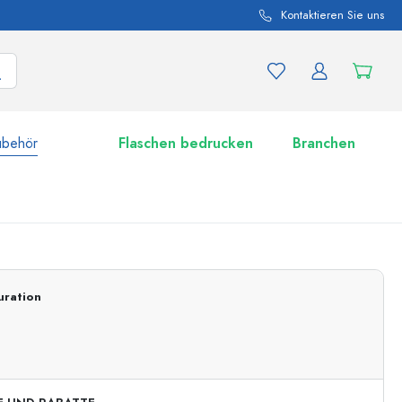
Kontaktieren Sie uns
ubehör
Flaschen bedrucken
Branchen
nd Produktvariationen
Zu den Gläsern
uration
Jetzt einkaufen