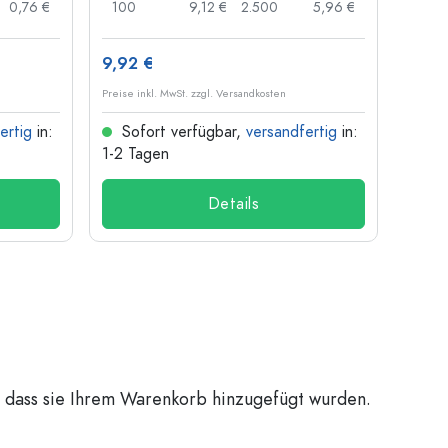
0,76 €
100
9,12 €
2.500
5,96 €
120
9,92 €
1,30 
Preise inkl. MwSt. zzgl. Versandkosten
Preise i
ertig
in:
Sofort verfügbar,
versandfertig
in:
Sof
1-2 Tagen
1-2 T
Details
, dass sie Ihrem Warenkorb hinzugefügt wurden.