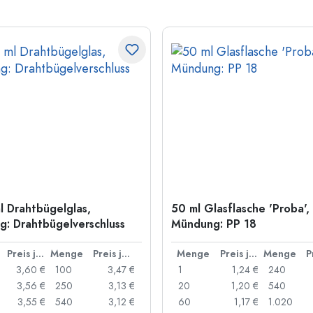
l Drahtbügelglas,
50 ml Glasflasche 'Proba',
: Drahtbügelverschluss
Mündung: PP 18
Preis je Stück
Menge
Preis je Stück
Menge
Preis je Stück
Menge
3,60 €
100
3,47 €
1
1,24 €
240
3,56 €
250
3,13 €
20
1,20 €
540
3,55 €
540
3,12 €
60
1,17 €
1.020