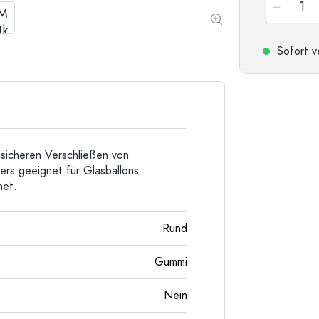
Sonderform-Flaschen
Zylinderflaschen
Rundschulterflaschen
Glas- & Weinballons
Sofort v
Taschenflaschen
Weithalsflaschen
Steinzeugflaschen
 sicheren Verschließen von
Aluminiumflaschen
rs geeignet für Glasballons.
net.
Rund
Gummi
Nein