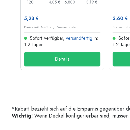
,71 €
120
4,85 €
6.880
3,19 €
5,28 €
3,60 €
Preise inkl. MwSt. zzgl. Versandkosten
Preise inkl.
ig
in:
Sofort verfügbar,
versandfertig
in:
Sofor
1-2 Tagen
1-2 Tage
Details
*Rabatt bezieht sich auf die Ersparnis gegenüber d
Wichtig:
Wenn Deckel konfigurierbar sind, müssen d