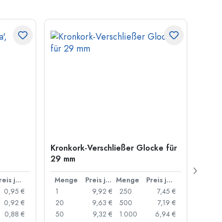
Kronkork-Verschließer Glocke für
500 m
29 mm
Carré
Münd
Preis je Stück
Menge
Preis je Stück
Menge
Preis je Stück
Men
0,95 €
1
9,92 €
250
7,45 €
1
0,92 €
20
9,63 €
500
7,19 €
24
0,88 €
50
9,32 €
1.000
6,94 €
72