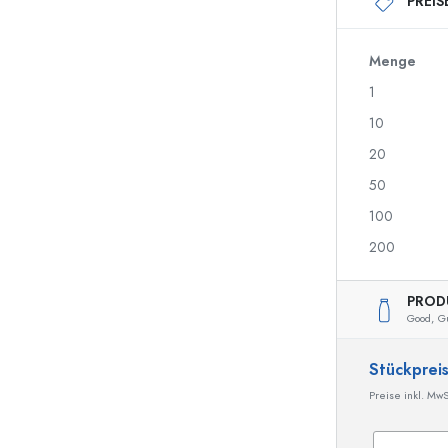
PREIS
250 ml Flaschen
750 ml Flaschen
500 ml Flaschen
1000 ml Flaschen
700 ml Flaschen
Menge
1
10
Spenderflaschen
Airless Dispenser
20
Sprühflaschen
Roll-on Flaschen
50
100
200
Likörflaschen
Flaschen mit Motiv
Saftflaschen
Ginflaschen
PROD
Parfumflakons
Weihnachtsflaschen
Good,
G
Nagellackflaschen
Valentinstag
Miniatur-/Sampleflaschen
Dekorative Flaschen
Stückprei
Quetschflaschen
Preise inkl. MwS
Einmachflaschen