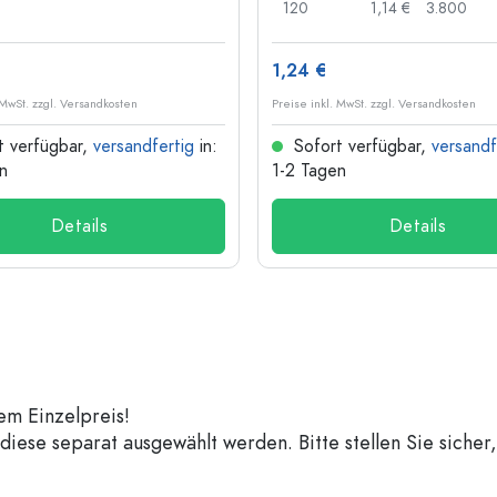
120
1,14 €
3.800
1,24 €
 MwSt. zzgl. Versandkosten
Preise inkl. MwSt. zzgl. Versandkosten
t verfügbar,
versandfertig
in:
Sofort verfügbar,
versandf
n
1-2 Tagen
Details
Details
em Einzelpreis!
iese separat ausgewählt werden. Bitte stellen Sie sicher