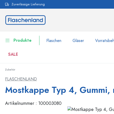
Zuverlässige Lieferung
pringen
Zur Hauptnavigation springen
Produkte
Flaschen
Gläser
Vorratsbeh
SALE
Zubehör
Flaschen
Zur Kategorie Flaschen
FLASCHENLAND
Gläser
Mostkappe Typ 4, Gummi, 
Flaschen nach Marke
WECK-Flaschen
Vorratsbehälter
Artikelnummer :
100003080
Geschirr
Flaschen nach Volumen