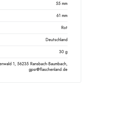
55
mm
61
mm
Rot
Deutschland
30
g
enwald 1, 56235 Ransbach-Baumbach,
gpsr@flaschenland.de