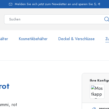
Melden Sie sich jetzt zum Newsletter an und sparen Sie 5,- €
älter
Kosmetikbehälter
Deckel & Verschlüsse
Z
mehr als 2.500 Produkte u
Ihre Konfig
rot
Estal-Flaschen