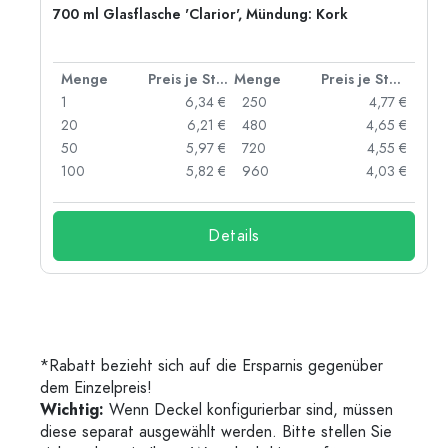
,
700 ml Glasflasche 'Clarior', Mündung: Kork
 Stück
Menge
Preis je Stück
Menge
Preis je Stück
 €
1
6,34 €
250
4,77 €
 €
20
6,21 €
480
4,65 €
 €
50
5,97 €
720
4,55 €
 €
100
5,82 €
960
4,03 €
Details
*Rabatt bezieht sich auf die Ersparnis gegenüber
dem Einzelpreis!
Wichtig:
Wenn Deckel konfigurierbar sind, müssen
diese separat ausgewählt werden. Bitte stellen Sie