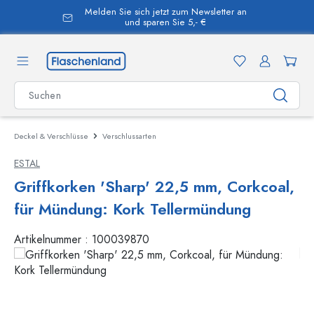
Melden Sie sich jetzt zum Newsletter an
alt springen
und sparen Sie 5,- €
Deckel & Verschlüsse
Verschlussarten
ESTAL
Griffkorken 'Sharp' 22,5 mm, Corkcoal,
für Mündung: Kork Tellermündung
Artikelnummer :
100039870