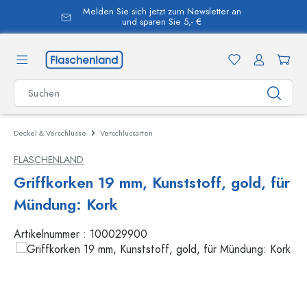
Melden Sie sich jetzt zum Newsletter an
alt springen
und sparen Sie 5,- €
Deckel & Verschlüsse
Verschlussarten
FLASCHENLAND
Griffkorken 19 mm, Kunststoff, gold, für
Mündung: Kork
Artikelnummer :
100029900