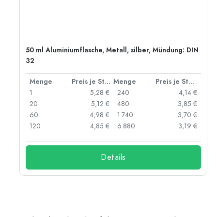
50 ml Aluminiumflasche, Metall, silber, Mündung: DIN
32
 Stück
Menge
Preis je Stück
Menge
Preis je Stück
 €
1
5,28 €
240
4,14 €
 €
20
5,12 €
480
3,85 €
 €
60
4,98 €
1.740
3,70 €
 €
120
4,85 €
6.880
3,19 €
Details