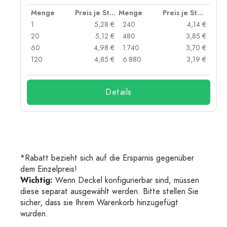
 Stück
Menge
Preis je Stück
Menge
Preis je Stück
 €
1
5,28 €
240
4,14 €
 €
20
5,12 €
480
3,85 €
 €
60
4,98 €
1.740
3,70 €
 €
120
4,85 €
6.880
3,19 €
Details
*Rabatt bezieht sich auf die Ersparnis gegenüber
dem Einzelpreis!
Wichtig:
Wenn Deckel konfigurierbar sind, müssen
diese separat ausgewählt werden. Bitte stellen Sie
sicher, dass sie Ihrem Warenkorb hinzugefügt
wurden.