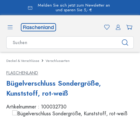
Melden Sie sich jetzt zum Newsletter an
alt springen
und sparen Sie 5,- €
Deckel & Verschlüsse
Verschlussarten
FLASCHENLAND
Bügelverschluss Sondergröße,
Kunststoff, rot-weiß
Artikelnummer :
100032730