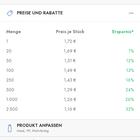
PREISE UND RABATTE
Menge
Preis je Stück
Ersparnis*
1
1,72 €
20
1,69 €
1%
50
1,51 €
12%
100
1,49 €
13%
250
1,43 €
16%
500
1,29 €
24%
1.000
1,26 €
26%
2.500
1,16 €
32%
PRODUKT ANPASSEN
Good,
PP,
Mehrfarbig