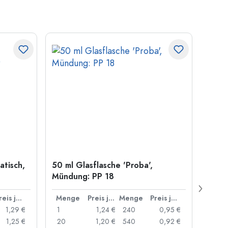
atisch,
50 ml Glasflasche 'Proba',
Kronk
Mündung: PP 18
29 m
Preis je Stück
Menge
Preis je Stück
Menge
Preis je Stück
Men
1,29 €
1
1,24 €
240
0,95 €
1
1,25 €
20
1,20 €
540
0,92 €
20