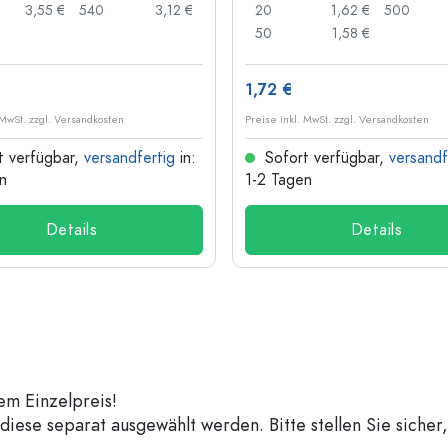
3,55 €
540
3,12 €
20
1,62 €
500
50
1,58 €
1,72 €
 MwSt. zzgl. Versandkosten
Preise inkl. MwSt. zzgl. Versandkosten
t verfügbar,
versandfertig
in:
Sofort verfügbar,
versandf
n
1-2 Tagen
Details
Details
em Einzelpreis!
iese separat ausgewählt werden. Bitte stellen Sie sicher