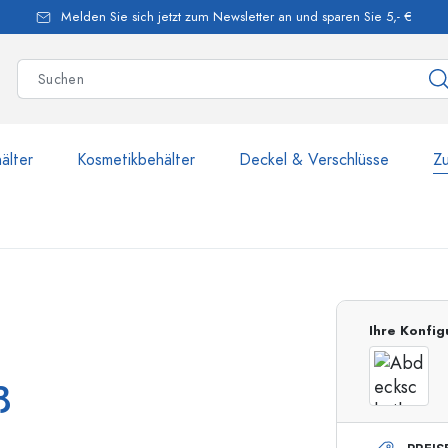
Melden Sie sich jetzt zum Newsletter an und sparen Sie 5,- €
älter
Kosmetikbehälter
Deckel & Verschlüsse
Z
mehr als 2.500 Produkte u
Ihre Konfig
Estal-Flaschen
ß