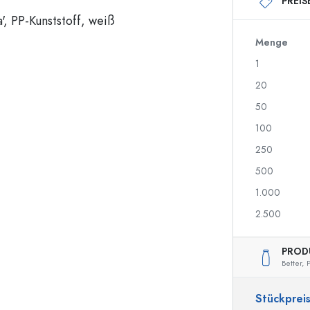
PREIS
250 ml Flaschen
750 ml Flaschen
500 ml Flaschen
1000 ml Flaschen
700 ml Flaschen
Menge
1
20
Spenderflaschen
Airless Dispenser
50
Sprühflaschen
Roll-on Flaschen
100
250
500
Likörflaschen
Flaschen mit Motiv
1.000
Saftflaschen
Ginflaschen
Parfumflakons
Weihnachtsflaschen
2.500
Nagellackflaschen
Valentinstag
Miniatur-/Sampleflaschen
Dekorative Flaschen
PROD
Quetschflaschen
Better,
P
Einmachflaschen
Stückprei