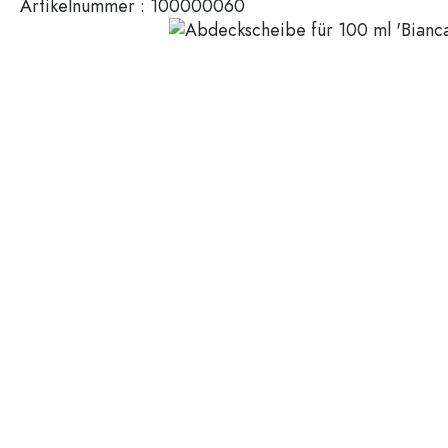
Artikelnummer :
100000060
Miniaturflaschen
Kosmetikbehälter
100 ml Flaschen
200 ml Flaschen
Kunststoffbehälter
Deckel & Verschlüsse
Flaschen nach Funktion
Pipettenflaschen
Zubehör
Bügelverschlussflaschen
Marken
Flaschen nach Anwendung
Flaschen bedrucken
Essig- & Ölflaschen
Weinflaschen
Branchen
Bierflaschen
Trinkflaschen
SALE
Medizinflaschen
Milchflaschen
Bedruckbare Gläser und Flaschen
Spirituosenflaschen
Neuheiten