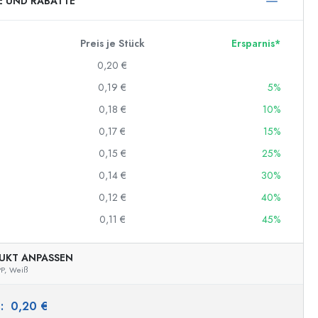
E UND RABATTE
Preis je Stück
Ersparnis*
0,20 €
0,19 €
5%
0,18 €
10%
0,17 €
15%
0,15 €
25%
0,14 €
30%
0,12 €
40%
0,11 €
45%
UKT ANPASSEN
P,
Weiß
s:
0,20 €