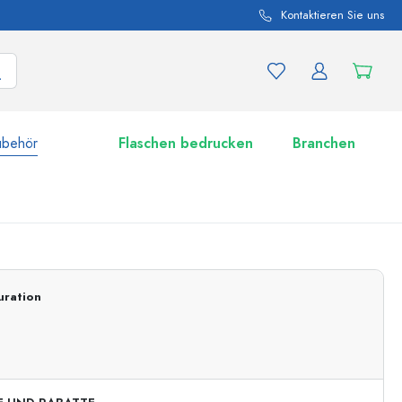
Kontaktieren Sie uns
ubehör
Flaschen bedrucken
Branchen
nd Produktvariationen
Zu den Gläsern
uration
Jetzt einkaufen