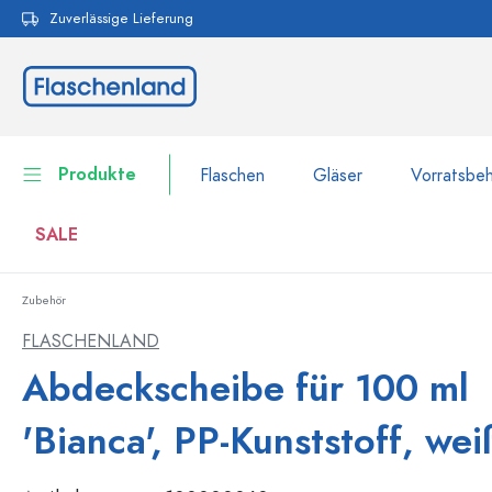
Zuverlässige Lieferung
pringen
Zur Hauptnavigation springen
Produkte
Flaschen
Gläser
Vorratsbeh
SALE
Zubehör
Flaschen
Zur Kategorie Flaschen
FLASCHENLAND
Gläser
Abdeckscheibe für 100 ml
Flaschen nach Marke
WECK-Flaschen
Vorratsbehälter
'Bianca', PP-Kunststoff, wei
Geschirr
Flaschen nach Volumen