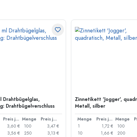
l Drahtbügelglas,
Zinnetikett 'Jogger', quadr
: Drahtbügelverschluss
Metall, silber
Preis je Stück
Menge
Preis je Stück
Menge
Preis je Stück
Menge
3,60 €
100
3,47 €
1
1,72 €
100
3,56 €
250
3,13 €
10
1,66 €
200