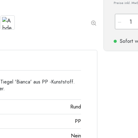
Preise inkl. MwS
Sonderform-Flaschen
Zylinderflaschen
Rundschulterflaschen
Glas- & Weinballons
Taschenflaschen
Weithalsflaschen
Sofort v
Steinzeugflaschen
Aluminiumflaschen
iegel 'Bianca' aus PP -Kunststoff.
er.
Rund
PP
Nein