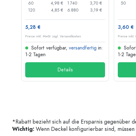
,04 €
60
4,98 €
1.740
3,70 €
50
,03 €
120
4,85 €
6.880
3,19 €
5,28 €
3,60 €
Preise inkl. MwSt. zzgl. Versandkosten
Preise inkl.
ig
in:
Sofort verfügbar,
versandfertig
in:
Sofor
1-2 Tagen
1-2 Tage
Details
*Rabatt bezieht sich auf die Ersparnis gegenüber d
Wichtig:
Wenn Deckel konfigurierbar sind, müssen d