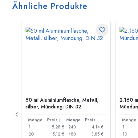
Ähnliche Produkte
old
50 ml Aluminiumflasche, Metall,
2.160 m
silber, Mündung: DIN 32
Mündung
Preis je Stück
Menge
Preis je Stück
Menge
Preis je Stück
Menge
,06 €
1
5,28 €
240
4,14 €
1
,05 €
20
5,12 €
480
3,85 €
10