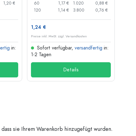
1,20 €
60
1,17 €
1.020
0,88 €
50
120
1,14 €
3.800
0,76 €
100
1,24 €
9,92
Preise inkl. MwSt. zzgl. Versandkosten
Preise i
ertig
in:
Sofort verfügbar,
versandfertig
in:
Sof
1-2 Tagen
1-2 T
Details
, dass sie Ihrem Warenkorb hinzugefügt wurden.