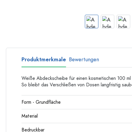
Flaschen nach Form
Ratgeber
Apothekerflaschen
Henkelflaschen
Rezepte
Langhalsflaschen
Mehrkantflaschen
Flaschenland-Rezepthefte
Flaschen nach Material
Glasflaschen
Produktmerkmale
Bewertungen
Kunststoffflaschen
Weiße Abdeckscheibe für einen kosmetischen 100 ml T
So bleibt das Verschließen von Dosen langfristig saub
Form - Grundfläche
Material
Bedruckbar