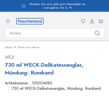
Melden Sie sich jetzt zum Newsletter an
alt springen
und sparen Sie 5,- €
Gläser
Gläser nach Marke
WECK
730 ml WECK-Delikatessenglas,
Mündung: Rundrand
Artikelnummer :
100034080