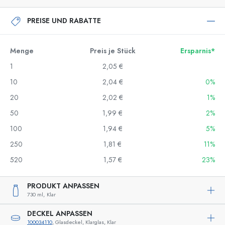
PREISE UND RABATTE
Menge
Preis je Stück
Ersparnis*
1
2,05 €
10
2,04 €
0%
20
2,02 €
1%
50
1,99 €
2%
100
1,94 €
5%
250
1,81 €
11%
520
1,57 €
23%
PRODUKT ANPASSEN
730 ml,
Klar
DECKEL ANPASSEN
100034110
, Glasdeckel, Klarglas, Klar