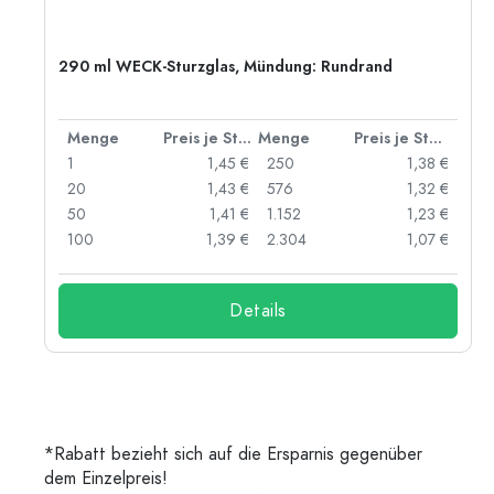
290 ml WECK-Sturzglas, Mündung: Rundrand
 Stück
Menge
Preis je Stück
Menge
Preis je Stück
 €
1
1,45 €
250
1,38 €
 €
20
1,43 €
576
1,32 €
 €
50
1,41 €
1.152
1,23 €
 €
100
1,39 €
2.304
1,07 €
Details
*Rabatt bezieht sich auf die Ersparnis gegenüber
dem Einzelpreis!