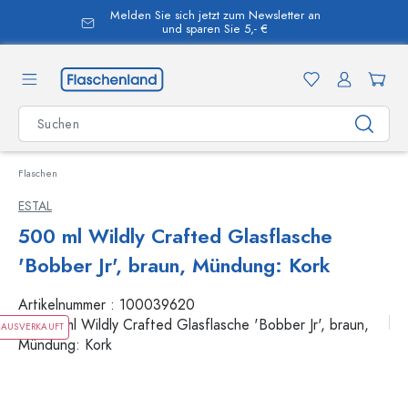
Melden Sie sich jetzt zum Newsletter an
alt springen
und sparen Sie 5,- €
Flaschen
ESTAL
500 ml Wildly Crafted Glasflasche
'Bobber Jr', braun, Mündung: Kork
Artikelnummer :
100039620
AUSVERKAUFT