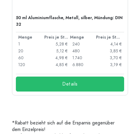
50 ml Aluminiumflasche, Metall, silber, Mündung: DIN
32
 Stück
Menge
Preis je Stück
Menge
Preis je Stück
 €
1
5,28 €
240
4,14 €
 €
20
5,12 €
480
3,85 €
 €
60
4,98 €
1.740
3,70 €
 €
120
4,85 €
6.880
3,19 €
Details
*Rabatt bezieht sich auf die Ersparnis gegenüber
dem Einzelpreis!