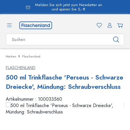
Melden Sie sich jetzt zum Newsletter an
alt springen
und sparen Sie 5,- €
Marken
Flaschenland
FLASCHENLAND
500 ml Trinkflasche 'Perseus - Schwarze
Dreiecke', Mündung: Schraubverschluss
Artikelnummer :
100033560