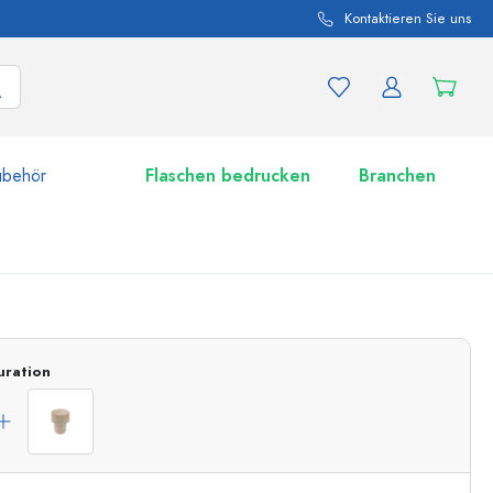
Kontaktieren Sie uns
ubehör
Flaschen bedrucken
Branchen
nd Produktvariationen
Zu den Gläsern
uration
Jetzt einkaufen