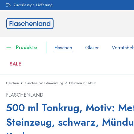
Zuverlässige Lieferung
pringen
Zur Hauptnavigation springen
Produkte
Flaschen
Gläser
Vorratsbeh
SALE
Flaschen
Flaschen nach Anwendung
Flaschen mit Motiv
Flaschen
Zur Kategorie Flaschen
FLASCHENLAND
Gläser
Flaschen nach Marke
500 ml Tonkrug, Motiv: Me
WECK-Flaschen
Vorratsbehälter
Steinzeug, schwarz, Mündu
Geschirr
Flaschen nach Volumen