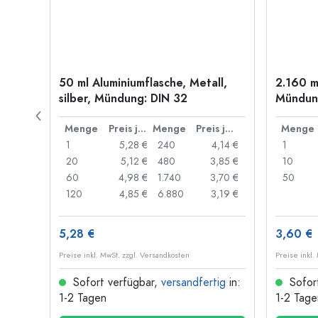
old
50 ml Aluminiumflasche, Metall,
2.160 m
silber, Mündung: DIN 32
Mündung
Preis je Stück
Menge
Preis je Stück
Menge
Preis je Stück
Menge
,06 €
1
5,28 €
240
4,14 €
1
,05 €
20
5,12 €
480
3,85 €
10
,04 €
60
4,98 €
1.740
3,70 €
50
,03 €
120
4,85 €
6.880
3,19 €
5,28 €
3,60 €
Preise inkl. MwSt. zzgl. Versandkosten
Preise inkl.
ig
in:
Sofort verfügbar,
versandfertig
in:
Sofor
1-2 Tagen
1-2 Tage