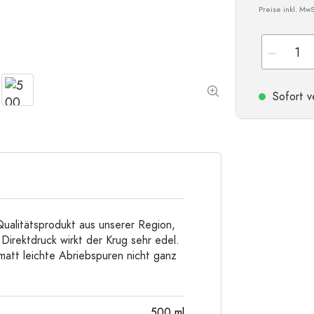
Preise inkl. MwS
Sonderform-Flaschen
Zylinderflaschen
Rundschulterflaschen
Glas- & Weinballons
Taschenflaschen
Weithalsflaschen
Sofort v
Steinzeugflaschen
Aluminiumflaschen
ualitätsprodukt aus unserer Region,
irektdruck wirkt der Krug sehr edel.
matt leichte Abriebspuren nicht ganz
500
ml