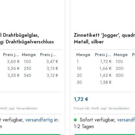
l Drahtbügelglas,
Zinnetikett 'Jogger', quadr
: Drahtbügelverschluss
Metall, silber
Preis je Stück
Menge
Preis je Stück
Menge
Preis je Stück
Menge
3,60 €
100
3,47 €
1
1,72 €
100
3,56 €
250
3,13 €
10
1,66 €
200
3,55 €
540
3,12 €
20
1,62 €
500
50
1,58 €
1,72 €
 MwSt. zzgl. Versandkosten
Preise inkl. MwSt. zzgl. Versandkosten
t verfügbar,
versandfertig
in:
Sofort verfügbar,
versandf
n
1-2 Tagen