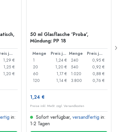
atisch,
50 ml Glasflasche 'Proba',
Kronk
Mündung: PP 18
29 m
Preis je Stück
Menge
Preis je Stück
Menge
Preis je Stück
Men
1,29 €
1
1,24 €
240
0,95 €
1
1,25 €
20
1,20 €
540
0,92 €
20
1,20 €
60
1,17 €
1.020
0,88 €
50
120
1,14 €
3.800
0,76 €
100
1,24 €
9,92
Preise inkl. MwSt. zzgl. Versandkosten
Preise i
ertig
in:
Sofort verfügbar,
versandfertig
in:
Sof
1-2 Tagen
1-2 T