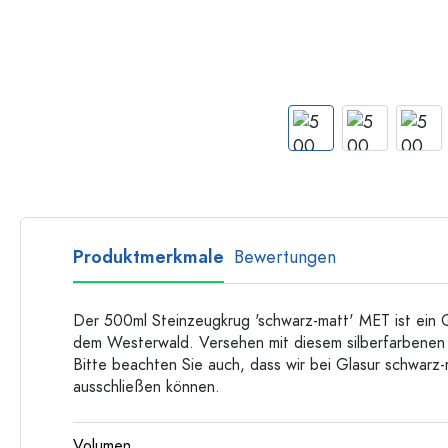
Flaschen nach Form
Ratgeber
Apothekerflaschen
Henkelflaschen
Rezepte
Langhalsflaschen
Mehrkantflaschen
Flaschenland-Rezepthefte
Flaschen nach Material
Glasflaschen
Kunststoffflaschen
Produktmerkmale
Bewertungen
Der 500ml Steinzeugkrug 'schwarz-matt' MET ist ein Q
dem Westerwald. Versehen mit diesem silberfarbenen D
Bitte beachten Sie auch, dass wir bei Glasur schwarz-
ausschließen können.
Volumen