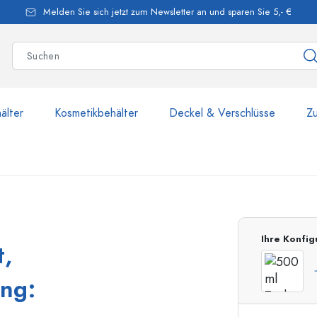
Melden Sie sich jetzt zum Newsletter an und sparen Sie 5,- €
älter
Kosmetikbehälter
Deckel & Verschlüsse
Z
mehr als 2.500 Produkte u
Ihre Konfig
t,
Estal-Flaschen
ng: