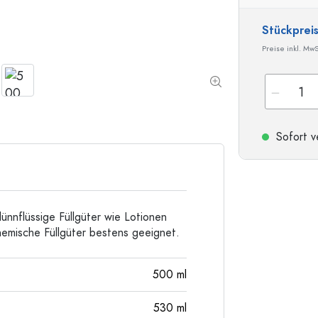
Sonderform-Flaschen
Zylinderflaschen
Stückprei
Rundschulterflaschen
Glas- & Weinballons
Preise inkl. MwS
Taschenflaschen
Weithalsflaschen
Sofort v
Steinzeugflaschen
Aluminiumflaschen
ünnflüssige Füllgüter wie Lotionen
hemische Füllgüter bestens geeignet.
500
ml
530
ml