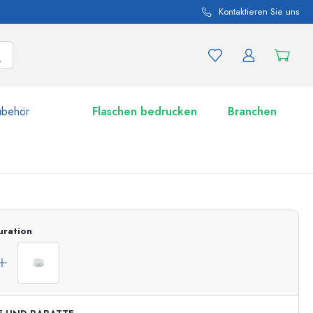
Kontaktieren Sie uns
ubehör
Flaschen bedrucken
Branchen
nd Produktvariationen
Zu den Gläsern
uration
Jetzt einkaufen