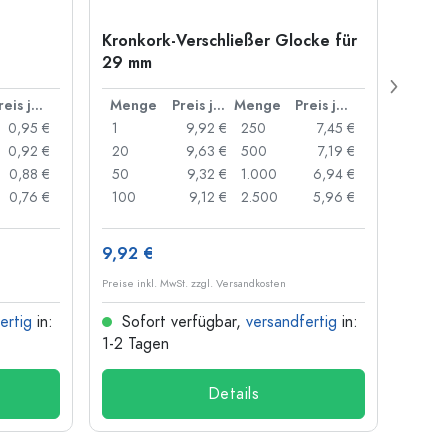
Kronkork-Verschließer Glocke für
500 m
29 mm
Carré
Münd
Preis je Stück
Menge
Preis je Stück
Menge
Preis je Stück
Men
0,95 €
1
9,92 €
250
7,45 €
1
0,92 €
20
9,63 €
500
7,19 €
24
0,88 €
50
9,32 €
1.000
6,94 €
72
0,76 €
100
9,12 €
2.500
5,96 €
120
9,92 €
1,30 
Preise inkl. MwSt. zzgl. Versandkosten
Preise i
ertig
in:
Sofort verfügbar,
versandfertig
in:
Sof
1-2 Tagen
1-2 T
Details