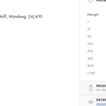
PREIS
250 ml Flaschen
750 ml Flaschen
500 ml Flaschen
1000 ml Flaschen
700 ml Flaschen
Menge
1
21
Spenderflaschen
Airless Dispenser
63
Sprühflaschen
Roll-on Flaschen
105
210
462
Likörflaschen
Flaschen mit Motiv
903
Saftflaschen
Ginflaschen
Parfumflakons
Weihnachtsflaschen
1.792
Nagellackflaschen
Valentinstag
Miniatur-/Sampleflaschen
Dekorative Flaschen
PROD
Quetschflaschen
PET,
500
Einmachflaschen
DECK
1000320