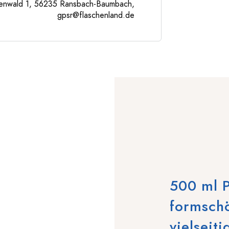
enwald 1, 56235 Ransbach-Baumbach,
gpsr@flaschenland.de
500 ml P
formschö
vielseit