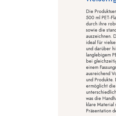
Die Produktse
500 ml PET-Fla
durch ihre rob
sowie die sta
auszeichnen. D
ideal für viel
und darüber hi
langlebigem PE
bei gleichzeit
einem Fassung
ausreichend Vo
und Produkte.
ermöglicht die
unterschiedlic
was die Handha
klare Material
Präsentation de