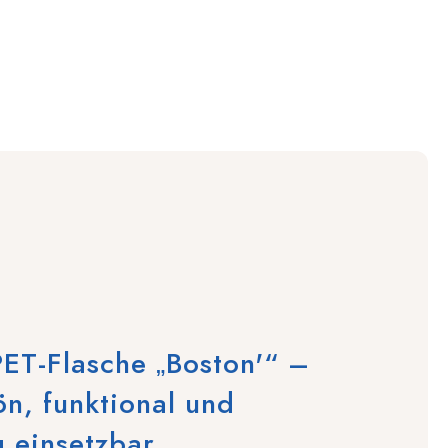
ET-Flasche „Boston'“ –
n, funktional und
ig einsetzbar