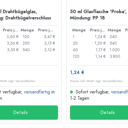
l Drahtbügelglas,
50 ml Glasflasche 'Proba',
: Drahtbügelverschluss
Mündung: PP 18
Preis je Stück
Menge
Preis je Stück
Menge
Preis je Stück
Menge
3,60 €
100
3,47 €
1
1,24 €
240
3,56 €
250
3,13 €
20
1,20 €
540
3,55 €
540
3,12 €
60
1,17 €
1.020
120
1,14 €
3.800
1,24 €
 MwSt. zzgl. Versandkosten
Preise inkl. MwSt. zzgl. Versandkosten
t verfügbar,
versandfertig
in:
Sofort verfügbar,
versandf
n
1-2 Tagen
Details
Details