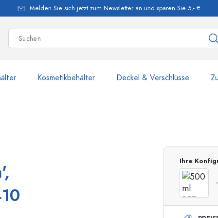
Melden Sie sich jetzt zum Newsletter an und sparen Sie 5,- €
älter
Kosmetikbehälter
Deckel & Verschlüsse
Z
mehr als 2.500 Produkte u
Ihre Konfig
',
Estal-Flaschen
410