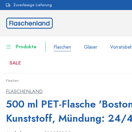
Zuverlässige Lieferung
pringen
Zur Hauptnavigation springen
Produkte
Flaschen
Gläser
Vorratsbeh
SALE
Flaschen
Flaschen
Zur Kategorie Flaschen
FLASCHENLAND
Gläser
500 ml PET-Flasche 'Boston
Flaschen nach Marke
WECK-Flaschen
Vorratsbehälter
Kunststoff, Mündung: 24/
Geschirr
Flaschen nach Volumen