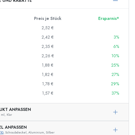
E UND RABATTE
Preis je Stück
Ersparnis*
2,52 €
2,42 €
3%
2,35 €
6%
2,26 €
10%
1,88 €
25%
1,82 €
27%
1,78 €
29%
1,57 €
37%
UKT ANPASSEN
 ml,
Klar
EL ANPASSEN
10
, Schraubdeckel, Aluminium, Silber