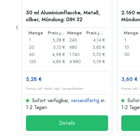
50 ml Aluminiumflasche, Metall,
2.160 m
g: PP
silber, Mündung: DIN 32
Mündung
Preis je Stück
Menge
Preis je Stück
Menge
Preis je Stück
Menge
,89 €
1
5,28 €
240
4,14 €
1
,85 €
20
5,12 €
480
3,85 €
10
,82 €
60
4,98 €
1.740
3,70 €
50
,71 €
120
4,85 €
6.880
3,19 €
5,28 €
3,60 €
Preise inkl. MwSt. zzgl. Versandkosten
Preise inkl.
ig
in:
Sofort verfügbar,
versandfertig
in:
Sofor
1-2 Tagen
1-2 Tage
Details