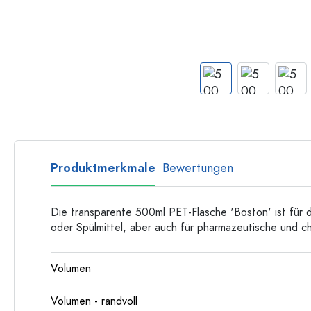
Flaschen nach Form
Ratgeber
Apothekerflaschen
Henkelflaschen
Rezepte
Langhalsflaschen
Mehrkantflaschen
Flaschenland-Rezepthefte
Flaschen nach Material
Glasflaschen
Kunststoffflaschen
Produktmerkmale
Bewertungen
Die transparente 500ml PET-Flasche 'Boston' ist für d
oder Spülmittel, aber auch für pharmazeutische und c
Volumen
Volumen - randvoll