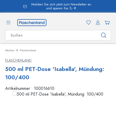
Melden Sie sich jetzt zum Newsletter an
alt springen
und sparen Sie 5,- €
Marken
Flaschenland
FLASCHENLAND
500 ml PET-Dose 'Isabella', Mündung:
100/400
Artikelnummer :
100016610