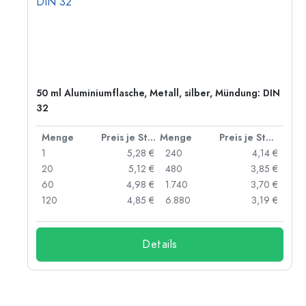
50 ml Aluminiumflasche, Metall, silber, Mündung: DIN
32
 Stück
Menge
Preis je Stück
Menge
Preis je Stück
 €
1
5,28 €
240
4,14 €
 €
20
5,12 €
480
3,85 €
 €
60
4,98 €
1.740
3,70 €
 €
120
4,85 €
6.880
3,19 €
Details