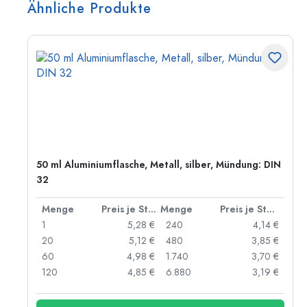
Ähnliche Produkte
50 ml Aluminiumflasche, Metall, silber, Mündung: DIN
32
 Stück
Menge
Preis je Stück
Menge
Preis je Stück
 €
1
5,28 €
240
4,14 €
 €
20
5,12 €
480
3,85 €
 €
60
4,98 €
1.740
3,70 €
 €
120
4,85 €
6.880
3,19 €