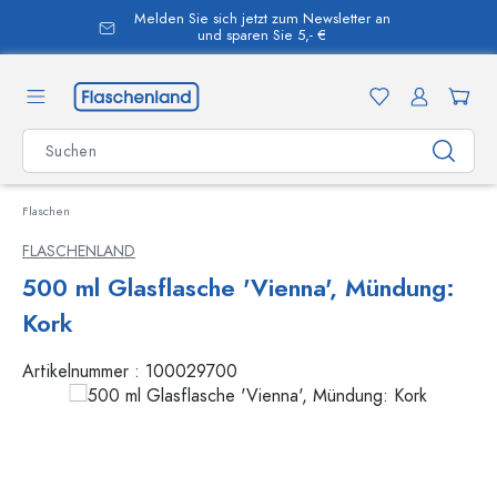
Melden Sie sich jetzt zum Newsletter an
alt springen
und sparen Sie 5,- €
Flaschen
FLASCHENLAND
500 ml Glasflasche 'Vienna', Mündung:
Kork
Artikelnummer :
100029700