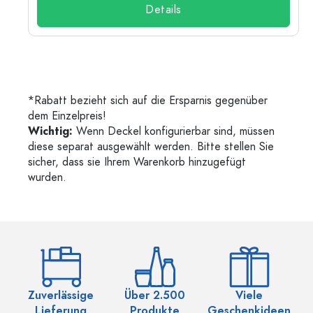
Details
*Rabatt bezieht sich auf die Ersparnis gegenüber
dem Einzelpreis!
Wichtig:
Wenn Deckel konfigurierbar sind, müssen
diese separat ausgewählt werden. Bitte stellen Sie
sicher, dass sie Ihrem Warenkorb hinzugefügt
wurden.
Zuverlässige
Über 2.500
Viele
Ü
Lieferung
Produkte
Geschenkideen