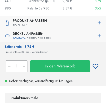
440
Großkarton (je 30)
2,70 €
27%
980
Palette (je 980)
2,37 €
36%
PRODUKT ANPASSEN
500 ml,
Klar
DECKEL ANPASSEN
100023070
, Holzgriff, Holz, Beige
Stückpreis:
3,75 €
Preise inkl. MwSt. zzgl. Versandkosten
In den Warenkorb
Sofort verfügbar,
versandfertig
in: 1-2 Tagen
Produktmerkmale