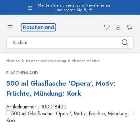
Melden Sie sich jetzt zum Newsletter an
alt springen
und sparen Sie 5,- €
Flaschen
Flaschen nach Anwendung
Flaschen mit Motiv
FLASCHENLAND
500 ml Glasflasche 'Opera', Motiv:
Früchte, Mündung: Kork
Artikelnummer :
100018400