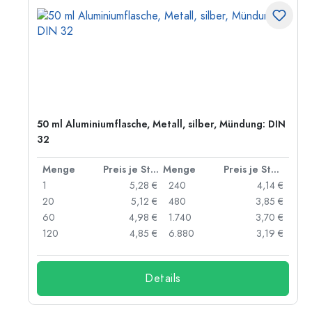
50 ml Aluminiumflasche, Metall, silber, Mündung: DIN
32
 Stück
Menge
Preis je Stück
Menge
Preis je Stück
 €
1
5,28 €
240
4,14 €
 €
20
5,12 €
480
3,85 €
 €
60
4,98 €
1.740
3,70 €
 €
120
4,85 €
6.880
3,19 €
Details