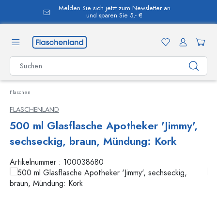
Melden Sie sich jetzt zum Newsletter an
alt springen
und sparen Sie 5,- €
Flaschen
FLASCHENLAND
500 ml Glasflasche Apotheker 'Jimmy',
sechseckig, braun, Mündung: Kork
Artikelnummer :
100038680