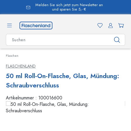
Melden Sie sich jetzt zum Newsletter an
alt springen
und sparen Sie 5,- €
Flaschen
FLASCHENLAND
50 ml Roll-On-Flasche, Glas, Mündung:
Schraubverschluss
Artikelnummer :
100016600