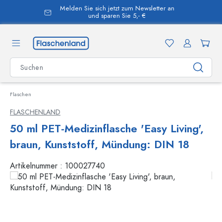
Melden Sie sich jetzt zum Newsletter an
alt springen
und sparen Sie 5,- €
Flaschen
FLASCHENLAND
50 ml PET-Medizinflasche 'Easy Living',
braun, Kunststoff, Mündung: DIN 18
Artikelnummer :
100027740