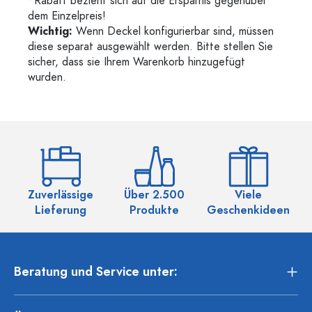
*Rabatt bezieht sich auf die Ersparnis gegenüber
dem Einzelpreis!
Wichtig:
Wenn Deckel konfigurierbar sind, müssen
diese separat ausgewählt werden. Bitte stellen Sie
sicher, dass sie Ihrem Warenkorb hinzugefügt
wurden.
Zuverlässige
Über 2.500
Viele
Ü
Lieferung
Produkte
Geschenkideen
Beratung und Service unter: