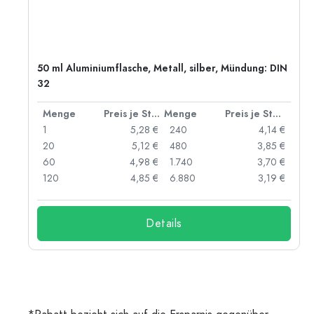
50 ml Aluminiumflasche, Metall, silber, Mündung: DIN
32
 Stück
Menge
Preis je Stück
Menge
Preis je Stück
 €
1
5,28 €
240
4,14 €
 €
20
5,12 €
480
3,85 €
 €
60
4,98 €
1.740
3,70 €
 €
120
4,85 €
6.880
3,19 €
Details