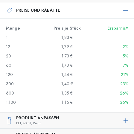
PREISE UND RABATTE
Menge
Preis je Stück
Ersparnis*
1
1,83 €
12
1,79 €
2%
20
1,73 €
5%
60
1,70 €
7%
120
1,44 €
21%
300
1,40 €
23%
600
1,35 €
26%
1.100
1,16 €
36%
PRODUKT ANPASSEN
PET,
50 ml,
Braun