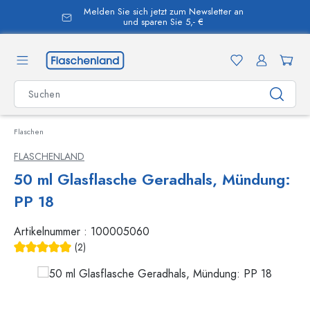
Melden Sie sich jetzt zum Newsletter an
alt springen
und sparen Sie 5,- €
Flaschen
FLASCHENLAND
50 ml Glasflasche Geradhals, Mündung:
PP 18
Artikelnummer :
100005060
(2)
Durchschnittliche Bewertung von 5 von 5 Sternen