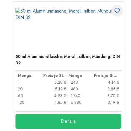
50 ml Aluminiumflasche, Metall, silber, Mündung: DIN
32
 Stück
Menge
Preis je Stück
Menge
Preis je Stück
 €
1
5,28 €
240
4,14 €
 €
20
5,12 €
480
3,85 €
 €
60
4,98 €
1.740
3,70 €
 €
120
4,85 €
6.880
3,19 €
Details