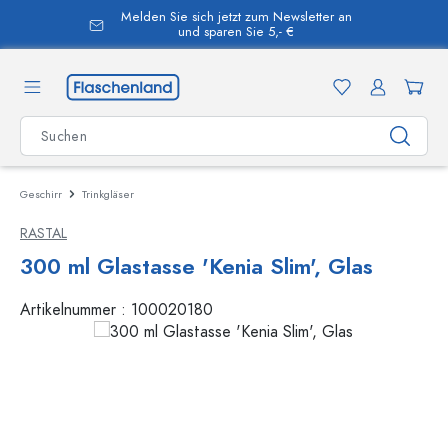
Melden Sie sich jetzt zum Newsletter an
alt springen
und sparen Sie 5,- €
Geschirr
Trinkgläser
RASTAL
300 ml Glastasse 'Kenia Slim', Glas
Artikelnummer :
100020180