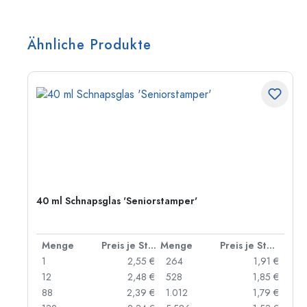
Ähnliche Produkte
40 ml Schnapsglas 'Seniorstamper'
 Stück
Menge
Preis je Stück
Menge
Preis je Stück
 €
1
2,55 €
264
1,91 €
 €
12
2,48 €
528
1,85 €
 €
88
2,39 €
1.012
1,79 €