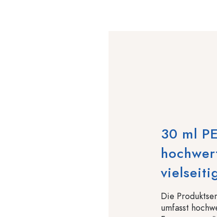
30 ml P
hochwert
vielsei
Die Produktser
umfasst hochwe