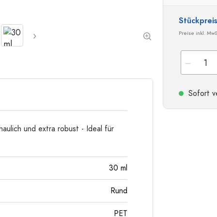
Sonderform-Flaschen
Zylinderflaschen
Stückprei
Rundschulterflaschen
Glas- & Weinballons
Preise inkl. MwS
Taschenflaschen
Weithalsflaschen
Sofort v
Steinzeugflaschen
Aluminiumflaschen
ulich und extra robust - Ideal für
30
ml
Rund
PET