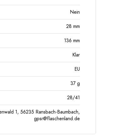
Nein
28
mm
136
mm
Klar
EU
37
g
28/41
enwald 1, 56235 Ransbach-Baumbach,
gpsr@flaschenland.de