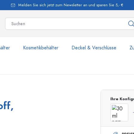
Melden Sie sich jetzt zum Newsletter an und sparen Sie 5,- €
älter
Kosmetikbehälter
Deckel & Verschlüsse
Z
mehr als 2.500 Produkte u
Ihre Konfig
ff,
Estal-Flaschen