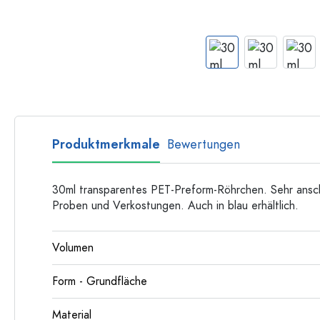
Flaschen nach Form
Ratgeber
Apothekerflaschen
Henkelflaschen
Rezepte
Langhalsflaschen
Mehrkantflaschen
Flaschenland-Rezepthefte
Flaschen nach Material
Glasflaschen
Produktmerkmale
Bewertungen
Kunststoffflaschen
30ml transparentes PET-Preform-Röhrchen. Sehr anscha
Proben und Verkostungen. Auch in blau erhältlich.
Volumen
Form - Grundfläche
Material