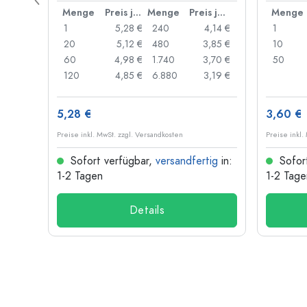
Preis je Stück
Menge
Preis je Stück
Menge
Preis je Stück
Menge
,89 €
1
5,28 €
240
4,14 €
1
,85 €
20
5,12 €
480
3,85 €
10
,82 €
60
4,98 €
1.740
3,70 €
50
,71 €
120
4,85 €
6.880
3,19 €
5,28 €
3,60 €
Preise inkl. MwSt. zzgl. Versandkosten
Preise inkl.
ig
in:
Sofort verfügbar,
versandfertig
in:
Sofor
1-2 Tagen
1-2 Tage
Details