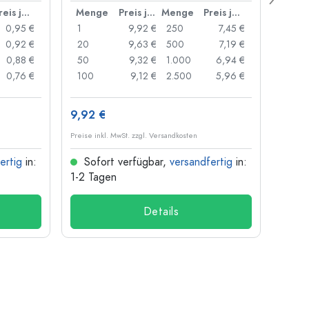
Preis je Stück
Menge
Preis je Stück
Menge
Preis je Stück
Men
0,95 €
1
9,92 €
250
7,45 €
1
0,92 €
20
9,63 €
500
7,19 €
24
0,88 €
50
9,32 €
1.000
6,94 €
72
0,76 €
100
9,12 €
2.500
5,96 €
120
9,92 €
1,30 
Preise inkl. MwSt. zzgl. Versandkosten
Preise i
ertig
in:
Sofort verfügbar,
versandfertig
in:
Sof
1-2 Tagen
1-2 T
Details