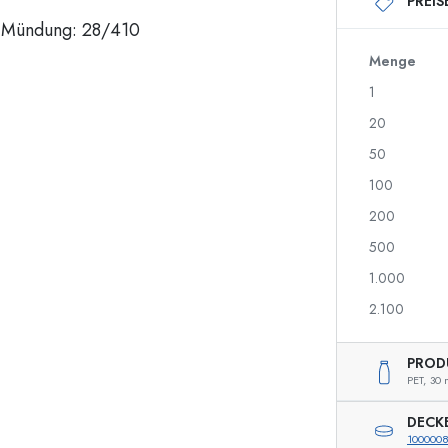
PREIS
250 ml Flaschen
750 ml Flaschen
500 ml Flaschen
1000 ml Flaschen
700 ml Flaschen
Menge
1
20
Spenderflaschen
Airless Dispenser
50
Sprühflaschen
Roll-on Flaschen
100
200
500
Likörflaschen
Flaschen mit Motiv
1.000
Saftflaschen
Ginflaschen
Parfumflakons
Weihnachtsflaschen
2.100
Nagellackflaschen
Valentinstag
Miniatur-/Sampleflaschen
Dekorative Flaschen
PROD
Quetschflaschen
PET,
30 
Einmachflaschen
DECK
100000