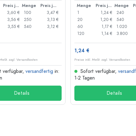
Preis je Stück
Menge
Preis je Stück
Menge
Preis je Stück
Menge
3,60 €
100
3,47 €
1
1,24 €
240
3,56 €
250
3,13 €
20
1,20 €
540
3,55 €
540
3,12 €
60
1,17 €
1.020
120
1,14 €
3.800
1,24 €
 MwSt. zzgl. Versandkosten
Preise inkl. MwSt. zzgl. Versandkosten
t verfügbar,
versandfertig
in:
Sofort verfügbar,
versandf
n
1-2 Tagen
Details
Details