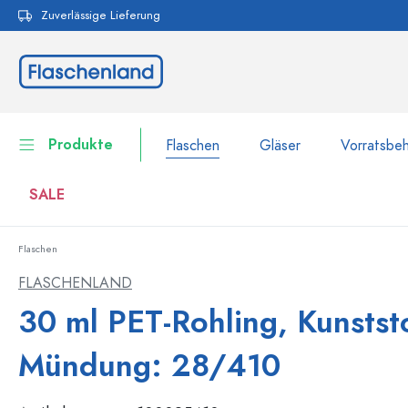
Zuverlässige Lieferung
pringen
Zur Hauptnavigation springen
Produkte
Flaschen
Gläser
Vorratsbeh
SALE
Flaschen
Flaschen
Zur Kategorie Flaschen
FLASCHENLAND
Gläser
30 ml PET-Rohling, Kunststo
Flaschen nach Marke
WECK-Flaschen
Vorratsbehälter
Mündung: 28/410
Geschirr
Flaschen nach Volumen