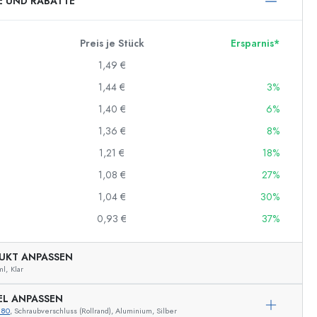
E UND RABATTE
Preis je Stück
Ersparnis*
1,49 €
1,44 €
3%
1,40 €
6%
1,36 €
8%
1,21 €
18%
1,08 €
27%
1,04 €
30%
0,93 €
37%
UKT ANPASSEN
ml,
Klar
EL ANPASSEN
880
, Schraubverschluss (Rollrand), Aluminium, Silber
Beispielhafte Darstellung