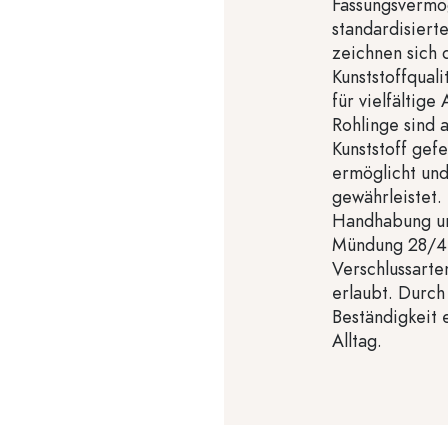
Fassungsvermö
standardisiert
zeichnen sich 
Kunststoffqual
für vielfältige
Rohlinge sind 
Kunststoff gefe
ermöglicht und
gewährleistet.
Handhabung un
Mündung 28/410
Verschlussarte
erlaubt. Durch
Beständigkeit 
Alltag.