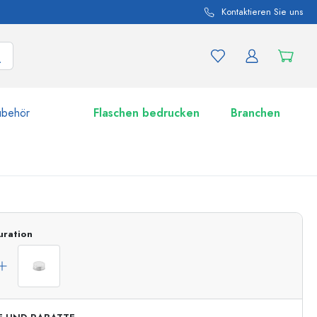
Kontaktieren Sie uns
ubehör
Flaschen bedrucken
Branchen
nd Produktvariationen
Zu den Gläsern
uration
Jetzt einkaufen