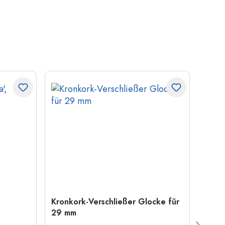
Kronkork-Verschließer Glocke für
500 m
29 mm
Carré
Münd