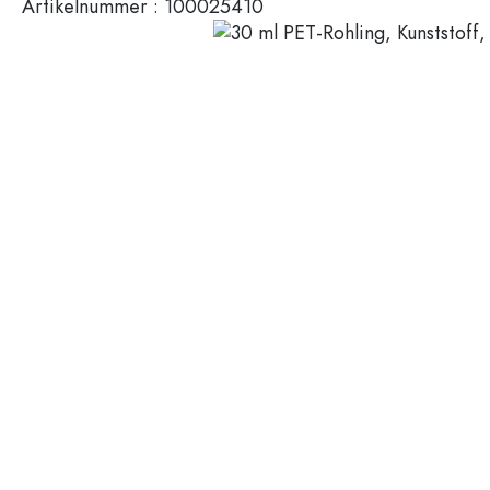
Artikelnummer :
100025410
Miniaturflaschen
Kosmetikbehälter
100 ml Flaschen
200 ml Flaschen
Kunststoffbehälter
Deckel & Verschlüsse
Flaschen nach Funktion
Pipettenflaschen
Zubehör
Bügelverschlussflaschen
Marken
Flaschen nach Anwendung
Flaschen bedrucken
Essig- & Ölflaschen
Weinflaschen
Branchen
Bierflaschen
Trinkflaschen
SALE
Medizinflaschen
Milchflaschen
Bedruckbare Gläser und Flaschen
Spirituosenflaschen
Neuheiten