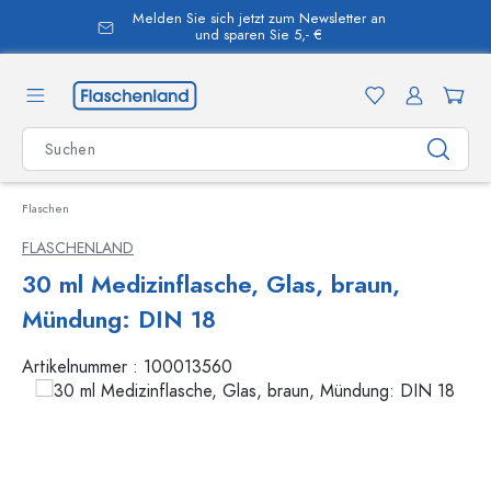
Melden Sie sich jetzt zum Newsletter an
alt springen
und sparen Sie 5,- €
Flaschen
FLASCHENLAND
30 ml Medizinflasche, Glas, braun,
Mündung: DIN 18
Artikelnummer :
100013560