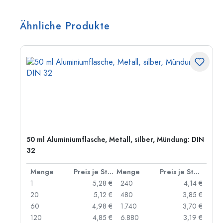
Ähnliche Produkte
50 ml Aluminiumflasche, Metall, silber, Mündung: DIN
32
 Stück
Menge
Preis je Stück
Menge
Preis je Stück
 €
1
5,28 €
240
4,14 €
 €
20
5,12 €
480
3,85 €
 €
60
4,98 €
1.740
3,70 €
 €
120
4,85 €
6.880
3,19 €