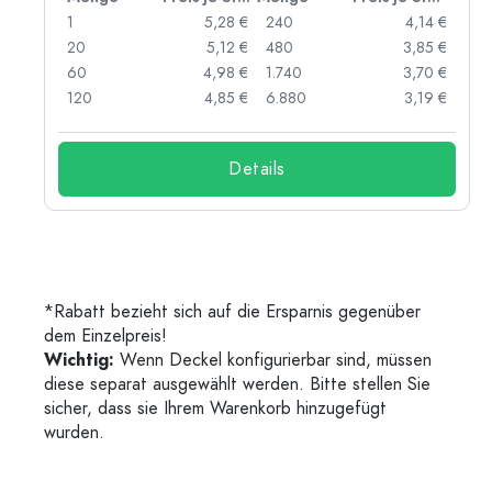
 €
1
5,28 €
240
4,14 €
 €
20
5,12 €
480
3,85 €
 €
60
4,98 €
1.740
3,70 €
 €
120
4,85 €
6.880
3,19 €
Details
*Rabatt bezieht sich auf die Ersparnis gegenüber
dem Einzelpreis!
Wichtig:
Wenn Deckel konfigurierbar sind, müssen
diese separat ausgewählt werden. Bitte stellen Sie
sicher, dass sie Ihrem Warenkorb hinzugefügt
wurden.