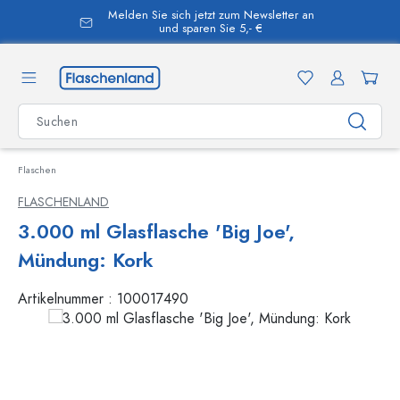
Melden Sie sich jetzt zum Newsletter an
alt springen
und sparen Sie 5,- €
Flaschen
FLASCHENLAND
3.000 ml Glasflasche 'Big Joe',
Mündung: Kork
Artikelnummer :
100017490