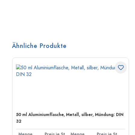
Ähnliche Produkte
50 ml Aluminiumflasche, Metall, silber, Mündung: DIN
32
 Stück
Menge
Preis je Stück
Menge
Preis je Stück