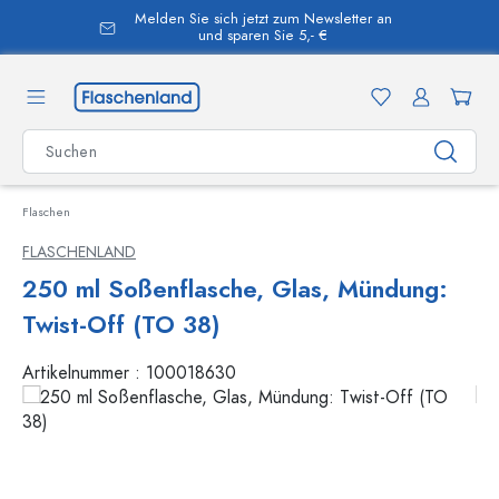
Melden Sie sich jetzt zum Newsletter an
alt springen
und sparen Sie 5,- €
Flaschen
FLASCHENLAND
250 ml Soßenflasche, Glas, Mündung:
Twist-Off (TO 38)
Artikelnummer :
100018630