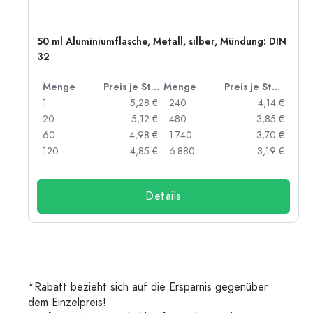
50 ml Aluminiumflasche, Metall, silber, Mündung: DIN
32
 Stück
Menge
Preis je Stück
Menge
Preis je Stück
 €
1
5,28 €
240
4,14 €
 €
20
5,12 €
480
3,85 €
 €
60
4,98 €
1.740
3,70 €
 €
120
4,85 €
6.880
3,19 €
Details
*Rabatt bezieht sich auf die Ersparnis gegenüber
dem Einzelpreis!