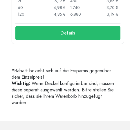
 €
20
5,12 €
480
3,85 €
 €
60
4,98 €
1.740
3,70 €
 €
120
4,85 €
6.880
3,19 €
Details
*Rabatt bezieht sich auf die Ersparnis gegenüber
dem Einzelpreis!
Wichtig:
Wenn Deckel konfigurierbar sind, müssen
diese separat ausgewählt werden. Bitte stellen Sie
sicher, dass sie Ihrem Warenkorb hinzugefügt
wurden.