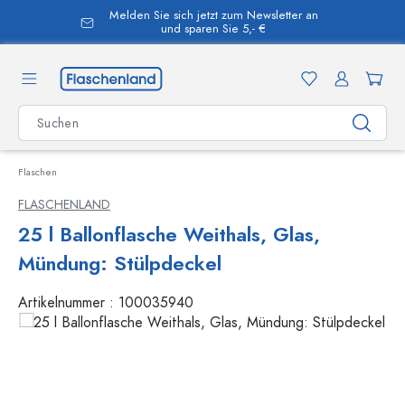
Melden Sie sich jetzt zum Newsletter an
alt springen
und sparen Sie 5,- €
Flaschen
FLASCHENLAND
25 l Ballonflasche Weithals, Glas,
Mündung: Stülpdeckel
Artikelnummer :
100035940