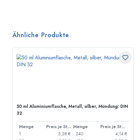
Ähnliche Produkte
50 ml Aluminiumflasche, Metall, silber, Mündung: DIN
32
 Stück
Menge
Preis je Stück
Menge
Preis je Stück
 €
1
5,28 €
240
4,14 €