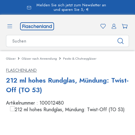
Melden Sie sich jetzt zum Newsletter an
alt springen
und sparen Sie 5,- €
Gläser
Gläser nach Anwendung
Pesto- & Chutneygläser
FLASCHENLAND
212 ml hohes Rundglas, Mündung: Twist-
Off (TO 53)
Artikelnummer :
100012480