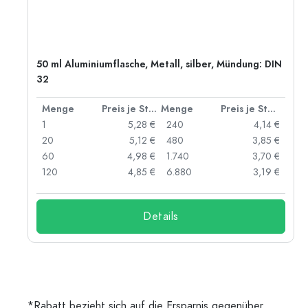
50 ml Aluminiumflasche, Metall, silber, Mündung: DIN
32
 Stück
Menge
Preis je Stück
Menge
Preis je Stück
 €
1
5,28 €
240
4,14 €
 €
20
5,12 €
480
3,85 €
 €
60
4,98 €
1.740
3,70 €
 €
120
4,85 €
6.880
3,19 €
Details
*Rabatt bezieht sich auf die Ersparnis gegenüber