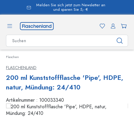
Melden Sie sich jetzt zum Newsletter an
alt springen
und sparen Sie 5,- €
Flaschen
FLASCHENLAND
200 ml Kunststoffflasche 'Pipe', HDPE,
natur, Mündung: 24/410
Artikelnummer :
100033340