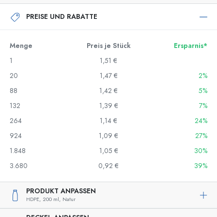
PREISE UND RABATTE
Menge
Preis je Stück
Ersparnis*
1
1,51 €
20
1,47 €
2%
88
1,42 €
5%
132
1,39 €
7%
264
1,14 €
24%
924
1,09 €
27%
1.848
1,05 €
30%
3.680
0,92 €
39%
PRODUKT ANPASSEN
HDPE,
200 ml,
Natur