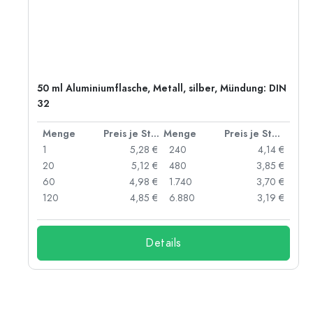
50 ml Aluminiumflasche, Metall, silber, Mündung: DIN
32
 Stück
Menge
Preis je Stück
Menge
Preis je Stück
 €
1
5,28 €
240
4,14 €
 €
20
5,12 €
480
3,85 €
 €
60
4,98 €
1.740
3,70 €
 €
120
4,85 €
6.880
3,19 €
Details