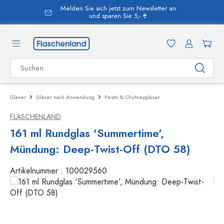
Melden Sie sich jetzt zum Newsletter an
alt springen
und sparen Sie 5,- €
Gläser
Gläser nach Anwendung
Pesto- & Chutneygläser
FLASCHENLAND
161 ml Rundglas 'Summertime',
Mündung: Deep-Twist-Off (DTO 58)
Artikelnummer :
100029560