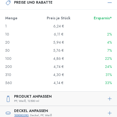
PREISE UND RABATTE
Menge
Preis je Stück
Ersparnis*
1
6,24 €
10
6,11 €
2%
20
5,94 €
4%
50
5,76 €
7%
100
4,86 €
22%
200
4,74 €
24%
310
4,30 €
31%
560
4,14 €
33%
PRODUKT ANPASSEN
PP,
Weiß,
12500 ml
DECKEL ANPASSEN
100000280
, Deckel, PP, Weiß