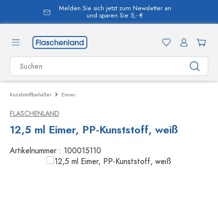
Melden Sie sich jetzt zum Newsletter an
alt springen
und sparen Sie 5,- €
Kunststoffbehälter
Eimer
FLASCHENLAND
12,5 ml Eimer, PP-Kunststoff, weiß
Artikelnummer :
100015110