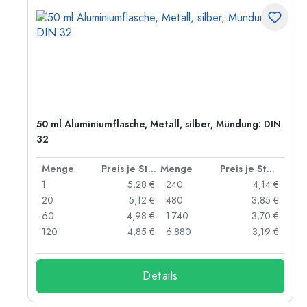
50 ml Aluminiumflasche, Metall, silber, Mündung: DIN
32
 Stück
Menge
Preis je Stück
Menge
Preis je Stück
 €
1
5,28 €
240
4,14 €
 €
20
5,12 €
480
3,85 €
 €
60
4,98 €
1.740
3,70 €
 €
120
4,85 €
6.880
3,19 €
Details