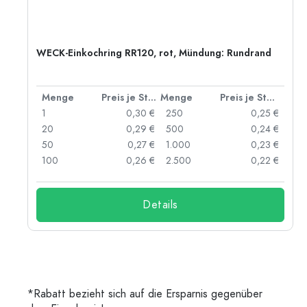
WECK-Einkochring RR120, rot, Mündung: Rundrand
 Stück
Menge
Preis je Stück
Menge
Preis je Stück
 €
1
0,30 €
250
0,25 €
 €
20
0,29 €
500
0,24 €
 €
50
0,27 €
1.000
0,23 €
 €
100
0,26 €
2.500
0,22 €
Details
*Rabatt bezieht sich auf die Ersparnis gegenüber