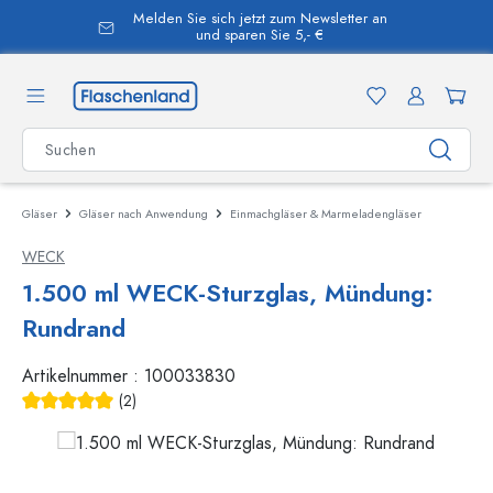
Melden Sie sich jetzt zum Newsletter an
alt springen
und sparen Sie 5,- €
Gläser
Gläser nach Anwendung
Einmachgläser & Marmeladengläser
WECK
1.500 ml WECK-Sturzglas, Mündung:
Rundrand
Artikelnummer :
100033830
(2)
Durchschnittliche Bewertung von 5 von 5 Sternen